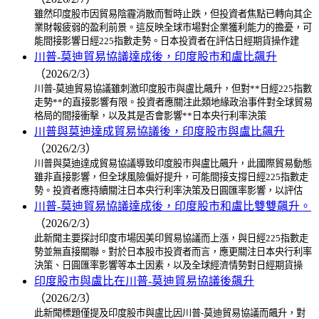
雖然印度股市因貿易陰霾消散而暫時止跌，但投資者焦點已轉向其企
業財報疲弱的盈利前景。這反映全球市場對企業獲利能力的擔憂，可
能間接影響日經225指數走勢。日本投資者在評估日經期貨操作建
川普-莫迪貿易協議達成後，印度股市和盧比飆升
（2026/2/3）
川普-莫迪貿易協議雖刺激印度股市與盧比飆升，但對**日經225指數
走勢**的直接影響有限。投資者應關注此類地緣政治事件對全球貿易
格局的間接衝擊，以及其是否會影響**日本央行利率決策
川普與莫迪達成貿易協議後，印度股市與盧比飆升
（2026/2/3）
川普與莫迪達成貿易協議導致印度股市與盧比飆升，此國際貿易動態
雖非直接影響，但全球風險偏好提升，可能間接支撐日經225指數走
勢。投資者應持續關注日本央行利率決策及日圓匯率影響，以評估
川普-莫迪貿易協議達成後，印度股市和盧比雙雙飆升。
（2026/2/3）
此新聞主要探討印度市場因美印貿易協議而上漲，與日經225指數走
勢並無直接關聯。對於日本股市投資者而言，應更關注日本央行利率
決策、日圓匯率影響等本土因素，以及全球經濟情勢對日經期貨操
印度股市與盧比在川普-莫迪貿易協議後飆升
（2026/2/3）
此新聞標題僅提及印度股市與盧比因川普-莫迪貿易協議而飆升，對