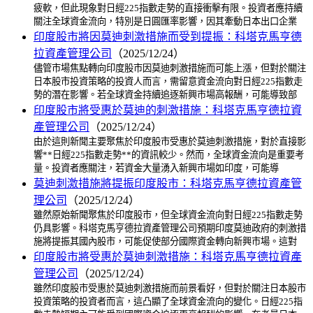
疲軟，但此現象對日經225指數走勢的直接衝擊有限。投資者應持續
關注全球資金流向，特別是日圓匯率影響，因其牽動日本出口企業
印度股市將因莫迪刺激措施而受到提振：科塔克馬亨德
拉資產管理公司
（2025/12/24）
儘管市場焦點轉向印度股市因莫迪刺激措施而可能上漲，但對於關注
日本股市投資策略的投資人而言，需留意資金流向對日經225指數走
勢的潛在影響。若全球資金持續追逐新興市場高報酬，可能導致部
印度股市將受惠於莫迪的刺激措施：科塔克馬亨德拉資
產管理公司
（2025/12/24）
由於這則新聞主要聚焦於印度股市受惠於莫迪刺激措施，對於直接影
響**日經225指數走勢**的資訊較少。然而，全球資金流向是重要考
量。投資者應關注，若資金大量湧入新興市場如印度，可能導
莫迪刺激措施將提振印度股市：科塔克馬亨德拉資產管
理公司
（2025/12/24）
雖然原始新聞聚焦於印度股市，但全球資金流向對日經225指數走勢
仍具影響。科塔克馬亨德拉資產管理公司預期印度莫迪政府的刺激措
施將提振其國內股市，可能促使部分國際資金轉向新興市場。這對
印度股市將受惠於莫迪刺激措施：科塔克馬亨德拉資產
管理公司
（2025/12/24）
雖然印度股市受惠於莫迪刺激措施而前景看好，但對於關注日本股市
投資策略的投資者而言，這凸顯了全球資金流向的變化。日經225指