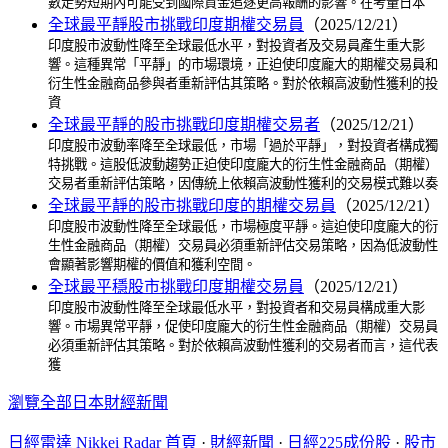
數走勢短期內可能受到國際資金追逐更高報酬的影響。在考量日本
全球最平靜股市挑戰印度期權交易員
（2025/12/21）
印度股市波動性降至全球最低水平，對投資者及交易員產生重大影
響。這種異常「平靜」的市場環境，正迫使印度龐大的期權交易員和
衍生性金融商品參與者重新評估其策略。對於依賴高波動性獲利的投
資
全球最平靜的股市挑戰印度期權交易者
（2025/12/21）
印度股市波動率降至全球最低，市場「過於平靜」，對投資者構成獨
特挑戰。這股低波動趨勢正迫使印度龐大的衍生性金融商品（期權）
交易者重新評估策略，因傳統上依賴高波動性獲利的交易模式難以奏
全球最平靜的股市挑戰印度的期權交易員
（2025/12/21）
印度股市波動性降至全球最低，市場極度平靜。這迫使印度龐大的衍
生性金融商品（期權）交易員必須重新評估交易策略，因為低波動性
會顯著影響期權的價值和獲利空間。
全球最平穩股市挑戰印度期權交易員
（2025/12/21）
印度股市波動性降至全球最低水平，對投資者和交易員構成重大影
響。市場異常平靜，促使印度龐大的衍生性金融商品（期權）交易員
必須重新評估其策略。對於依賴高波動性獲利的交易者而言，這代表
獲
瀏覽全部日本財經新聞
日經雷達 Nikkei Radar 首頁
·
財經新聞
·
日經225成份股
·
股市