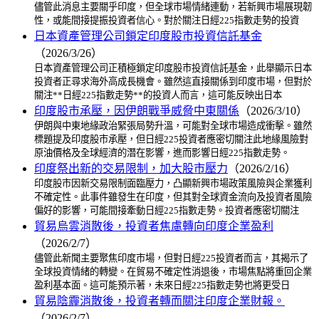
儘管此消息主要關乎印度，但全球市場情緒連動，若新興市場展現韌
性，或能間接提振投資者信心。對於關注日經225指數走勢的投資
日本資產管理公司鎖定印度股市投資信託基金
（2026/3/26）
日本資產管理公司正積極鎖定印度股市投資信託基金，此舉顯示日本
投資者正尋求海外高成長機會。雖然這直接關係到印度市場，但對於
關注**日經225指數走勢**的投資人而言，這可能反映出日本
印度股市承壓，因伊朗戰爭威脅中東關係
（2026/3/10）
伊朗與中東地緣政治緊張局勢升溫，可能對全球市場造成衝擊。雖然
標題提及印度股市承壓，但日經225投資者應密切關注此地緣風險對
原油價格及全球經濟的潛在影響，進而影響日經225指數走勢。
印度祭出新的交易限制，加大股市壓力
（2026/2/16）
印度股市因新交易限制面臨壓力，凸顯新興市場政策風險與企業獲利
不確定性。此事件雖發生在印度，但其對全球資金流向及投資者風險
偏好的影響，可能間接牽動日經225指數走勢。投資者應密切關注
貿易烏雲消散後，投資者焦慮轉向印度企業盈利
（2026/2/7）
儘管此新聞主要聚焦印度市場，但對日經225投資者而言，其揭示了
全球投資情緒的轉變。在貿易不確定性消退後，市場焦點將重回企業
盈利基本面。這可能預示著，未來日經225指數走勢也將更受日
貿易陰霾消散後，投資者轉而關注印度企業財報。
（2026/2/7）