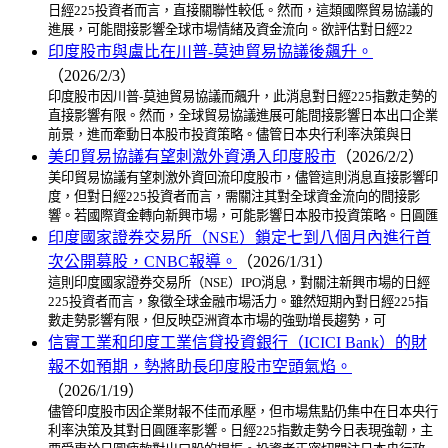
日經225投資者而言，直接關聯性較低。然而，這類國際貿易協議的
進展，可能間接影響全球市場情緒及資金流向。欲評估對日經22
印度股市與盧比在川普-莫迪貿易協議後飆升。
（2026/2/3）
印度股市因川普-莫迪貿易協議而飆升，此消息對日經225指數走勢的
直接影響有限。然而，全球貿易協議進展可能間接影響日本出口企業
前景，進而牽動日本股市投資策略。儘管日本央行利率決策與日
美印貿易協議有望刺激外資湧入印度股市
（2026/2/2）
美印貿易協議有望刺激外資回流印度股市，儘管這則消息直接影響印
度，但對日經225投資者而言，需關注其對全球資金流向的間接影
響。若國際資金轉向新興市場，可能影響日本股市投資策略。日圓匯
印度國家證券交易所（NSE）鎖定七到八個月內進行首
次公開募股，CNBC報導。
（2026/1/31）
這則印度國家證券交易所（NSE）IPO消息，對關注新興市場的日經
225投資者而言，象徵全球金融市場活力。雖然短期內對日經225指
數走勢影響有限，但反映亞洲資本市場的強勁增長趨勢，可
信實工業和印度工業信貸投資銀行（ICICI Bank）的財
報不如預期，勢將助長印度股市空頭氣焰。
（2026/1/19）
儘管印度股市因企業財報不佳而承壓，但市場焦點仍集中在日本央行
利率決策及其對日圓匯率影響。日經225指數走勢今日表現強韌，主