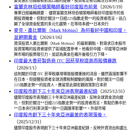
要受惠於日圓疲軟對出口股的提振。投資者正密切關注日本央行政
富蘭克林坦伯頓策略師看好印度股市前景
（2026/1/19）
專業日經編輯摘要： 儘管富蘭克林坦伯頓策略師看好印度股市的長
期投資機會，但對於關注**日經225指數走勢**的投資者而言，這凸
顯了全球資金配置的多元化趨勢。在等待本週**日本央行
麥克・墨比爾斯（Mark Mobius）為何看好中國和印度，
並避開黃金
（2026/1/16）
資深投資人墨比爾斯（Mark Mobius）的最新觀點，對尋求日本股市
投資策略的投資者提供了區域配置參考。他看好中國、印度等亞洲新
興市場的股票吸引力，並認為黃金在飆升後吸引力下降。
印度最大香菸製造商 ITC 因菸草稅提高而股價暴跌
（2026/1/1）
這則關於印度 ITC 菸草稅暴增導致股價重挫的消息，雖然直接影響不
在日本，但提醒投資者全球消費稅制變動的風險。對於關注**日經
225指數走勢**的投資人，應留意此類宏觀政策對日本菸
印度股市創下三十年來亞洲表現最差紀錄
（2025/12/31）
儘管印度股市表現創三十年來亞洲最差紀錄，反映全球資金流向變
化，但對於關注**日經225指數走勢**的投資者而言，焦點仍集中於
**日本央行利率決策**與**日圓匯率影響**。外部市場
印度股市創下三十年來亞洲最差的表現落後。
（2025/12/31）
儘管印度股市表現創下三十年來亞洲最差紀錄，反映外資流出和盧比