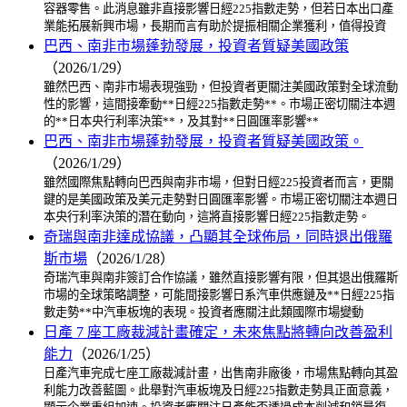
容器零售。此消息雖非直接影響日經225指數走勢，但若日本出口產
業能拓展新興市場，長期而言有助於提振相關企業獲利，值得投資
巴西、南非市場蓬勃發展，投資者質疑美國政策
（2026/1/29）
雖然巴西、南非市場表現強勁，但投資者更關注美國政策對全球流動
性的影響，這間接牽動**日經225指數走勢**。市場正密切關注本週
的**日本央行利率決策**，及其對**日圓匯率影響**
巴西、南非市場蓬勃發展，投資者質疑美國政策。
（2026/1/29）
雖然國際焦點轉向巴西與南非市場，但對日經225投資者而言，更關
鍵的是美國政策及美元走勢對日圓匯率影響。市場正密切關注本週日
本央行利率決策的潛在動向，這將直接影響日經225指數走勢。
奇瑞與南非達成協議，凸顯其全球佈局，同時退出俄羅
斯市場
（2026/1/28）
奇瑞汽車與南非簽訂合作協議，雖然直接影響有限，但其退出俄羅斯
市場的全球策略調整，可能間接影響日系汽車供應鏈及**日經225指
數走勢**中汽車板塊的表現。投資者應關注此類國際市場變動
日產 7 座工廠裁減計畫確定，未來焦點將轉向改善盈利
能力
（2026/1/25）
日產汽車完成七座工廠裁減計畫，出售南非廠後，市場焦點轉向其盈
利能力改善藍圖。此舉對汽車板塊及日經225指數走勢具正面意義，