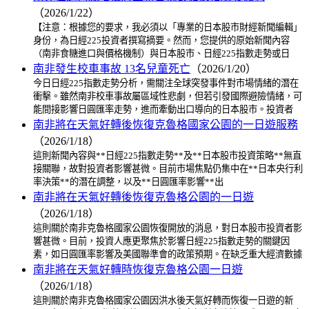
（2026/1/22）
【注意：根據您的要求，我必須以「專業的日本股市財經新聞編輯」
身份，為日經225投資者撰寫摘要。然而，您提供的原始新聞內容
（南非食糖進口與價格機制）與日本股市、日經225指數走勢或日
南非發生校車事故 13名兒童死亡
（2026/1/20）
今日日經225指數走勢分析，需關注全球突發事件對市場情緒的潛在
衝擊。雖然南非校車事故屬區域性悲劇，但若引發國際避險情緒，可
能間接影響日圓匯率走勢，進而牽動出口導向的日本股市。投資者
南非將在天氣好轉後恢復克魯格國家公園的一日遊服務
（2026/1/18）
這則新聞內容與**日經225指數走勢**及**日本股市投資策略**無直
接關聯，故對投資者影響甚微。目前市場焦點仍集中在**日本央行利
率決策**的潛在調整，以及**日圓匯率影響**出
南非將在天氣好轉後恢復克魯格公園的一日遊
（2026/1/18）
這則關於南非克魯格國家公園恢復開放的消息，對日本股市投資者影
響甚微。目前，投資人應更聚焦於影響日經225指數走勢的關鍵因
素，如日圓匯率影響及美國聯準會的政策預期。在缺乏重大經濟數據
南非將在天氣好轉時恢復克魯格公園一日遊
（2026/1/18）
這則關於南非克魯格國家公園因洪水後天氣好轉而恢復一日遊的新