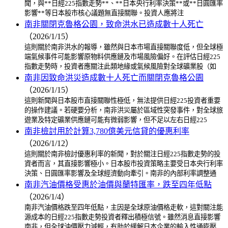
聞，與**日經225指數走勢**、**日本央行利率決策**或**日圓匯率
影響**等日本股市核心議題無直接關聯。投資人應將注
南非關閉克魯格公園，致命洪水已造成數十人死亡
（2026/1/15）
這則關於南非洪水的報導，雖然與日本市場直接關聯度低，但全球極
端氣候事件可能影響原物料供應鏈及市場風險偏好。在評估日經225
指數走勢時，投資者應關注此類地緣或氣候風險對全球礦業股（如
南非因致命洪災造成數十人死亡而關閉克魯格公園
（2026/1/15）
這則新聞與日本股市直接關聯性極低，無法提供日經225投資者重要
的操作建議。若硬要分析，南非洪災屬於區域性突發事件，對全球旅
遊業及特定礦業供應鏈可能有微弱影響，但不足以左右日經225
南非檢討用於計算3,780億美元信貸的優惠利率
（2026/1/12）
這則關於南非檢討優惠利率的新聞，對於關注日經225指數走勢的投
資者而言，其直接影響極小。日本股市投資策略主要受日本央行利率
決策、日圓匯率影響及全球經濟動向牽引。南非的內部利率調整通
南非汽油價格受惠於油價與蘭特匯率，跌至四年低點
（2026/1/4）
南非汽油價格跌至四年低點，主因是全球原油價格走軟，這對關注能
源成本的日經225指數走勢投資者釋出積極信號。雖然消息直接影響
南非，但全球油價壓力減輕，有助於緩解日本企業的輸入性通膨壓