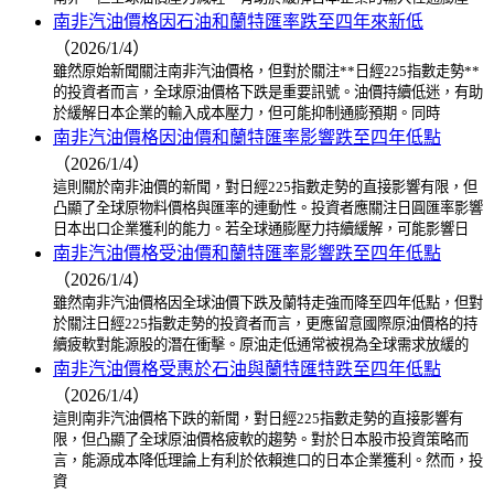
南非汽油價格因石油和蘭特匯率跌至四年來新低
（2026/1/4）
雖然原始新聞關注南非汽油價格，但對於關注**日經225指數走勢**
的投資者而言，全球原油價格下跌是重要訊號。油價持續低迷，有助
於緩解日本企業的輸入成本壓力，但可能抑制通膨預期。同時
南非汽油價格因油價和蘭特匯率影響跌至四年低點
（2026/1/4）
這則關於南非油價的新聞，對日經225指數走勢的直接影響有限，但
凸顯了全球原物料價格與匯率的連動性。投資者應關注日圓匯率影響
日本出口企業獲利的能力。若全球通膨壓力持續緩解，可能影響日
南非汽油價格受油價和蘭特匯率影響跌至四年低點
（2026/1/4）
雖然南非汽油價格因全球油價下跌及蘭特走強而降至四年低點，但對
於關注日經225指數走勢的投資者而言，更應留意國際原油價格的持
續疲軟對能源股的潛在衝擊。原油走低通常被視為全球需求放緩的
南非汽油價格受惠於石油與蘭特匯特跌至四年低點
（2026/1/4）
這則南非汽油價格下跌的新聞，對日經225指數走勢的直接影響有
限，但凸顯了全球原油價格疲軟的趨勢。對於日本股市投資策略而
言，能源成本降低理論上有利於依賴進口的日本企業獲利。然而，投
資