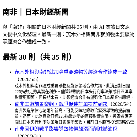
南非｜日本財經新聞
與「南非」相關的日本財經新聞共 35 則，由 AI 閱讀日文原
文後中文化整理。最新一則：茂木外相與南非就加強重要礦物
等經濟合作達成一致。
最新 30 則（共 35 則）
茂木外相與南非就加強重要礦物等經濟合作達成一致
（2026/5/5）
茂木外相與南非達成重要礦物及能源領域合作共識，此消息對日經
225指數走勢具潛在利多。儘管短期內日本央行利率決策或日圓匯率
影響更顯著，但長期來看，此類經濟合作有望強化日本產業供應鏈，
南非工廠前景樂觀，戰爭促使訂單提前到來
（2026/5/4）
南非製造業信心創兩年新高，可能反映地緣政治緊張導致的提前備
貨。然而，此消息對日經225指數走勢的直接影響有限，投資者應更
關注日本央行利率決策及日圓匯率影響。目前日本股市投資策略仍需
南非因伊朗戰爭影響導致物價飆漲而削減燃油稅
（2026/3/31）