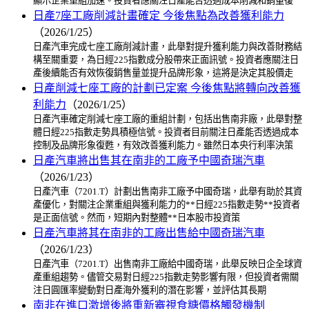
顯示企業重組加速。投資者應關注日產能否透過成本削減和銷量復
日產7座工廠削減計畫確定 今後焦點為改善獲利能力
（2026/1/25）
日產汽車完成七座工廠削減計畫，此舉對提升獲利能力與改善財務結
構至關重要，為日經225指數成分股帶來正面訊號。投資者應關注日
產後續能否有效恢復銷售量並提升品牌形象，這將是決定其股價走
日產削減七座工廠的計劃已定案 今後焦點將轉向改善獲
利能力
（2026/1/25）
日產汽車確定削減七座工廠的重組計劃，包括出售南非廠，此舉對整
體日經225指數走勢具積極信號。投資者目前關注日產能否透過成本
控制及品牌形象復甦，有效改善獲利能力。雖然日本央行利率決策
日產汽車將出售其在南非的工廠予中國奇瑞汽車
（2026/1/23）
日產汽車（7201.T）計劃出售南非工廠予中國奇瑞，此舉有助於其資
產優化，對關注企業重組與獲利能力的**日經225指數走勢**投資者
是正面信號。然而，短期內對整體**日本股市投資策
日產汽車將其在南非的工廠出售給中國奇瑞汽車
（2026/1/23）
日產汽車（7201.T）出售南非工廠給中國奇瑞，此舉反映日企全球資
產重組趨勢。儘管交易對日經225指數走勢影響有限，但投資者需關
注日圓匯率變動對日產海外獲利的潛在影響，並評估其長期
南非在進口激增後將重新審視食糖價格觸發機制