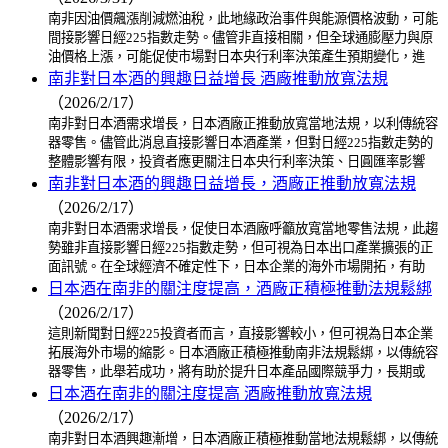
南非因油價飆漲削減燃油稅，此地緣政治事件與能源價格波動，可能
間接影響日經225指數走勢。儘管非直接相關，但全球通膨壓力與原
油價格上漲，可能促使市場對日本央行利率決策產生預期變化，進
南非對日本酒的興趣日益增長 酒廠推動放寬法規
（2026/2/17）
南非對日本酒需求增長，日本酒廠正推動放寬當地法規，以利傳統容
器零售。儘管此消息直接影響日本酒產業，但對日經225指數走勢的
整體影響有限，投資者應更關注日本央行利率決策、日圓匯率影響
南非對日本酒的興趣日益增長，酒廠正推動放寬法規
（2026/2/17）
南非對日本酒需求增長，促使日本酒廠呼籲放寬當地零售法規，此趨
勢雖非直接影響日經225指數走勢，但可視為日本出口產業擴張的正
面訊號。在全球經濟不確定性下，日本企業的海外市場開拓，有助
日本酒在南非的關注度提高，酒廠正積極推動法規鬆綁
（2026/2/17）
這則新聞對日經225投資者而言，直接影響較小，但可視為日本企業
拓展海外市場的縮影。日本酒廠正積極推動南非法規鬆綁，以傳統容
器零售，此舉若成功，將有助於提升日本產品國際競爭力，長期或
日本酒在南非的關注度提高 酒廠推動放寬法規
（2026/2/17）
南非對日本酒興趣漸增，日本酒廠正積極推動當地法規鬆綁，以傳統