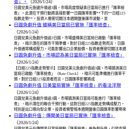
查」。
（2026/1/24）
日圓兌美元急遽升值逾3圓，市場高度懷疑美日當局已進行「匯率檢
查」。此潛在干預行動將直接影響**日圓匯率影響**下的**日經225
指數走勢**。投資人需密切關注本週開盤後匯市波動，並
日圓急劇升值 據稱美日當局已實施「匯率檢查」
（2026/1/24）
日圓兌美元急劇升值逾3日圓，市場盛傳美日當局已啟動「匯率檢
查」，暗示潛在的匯市干預準備。對於日經225指數走勢而言，日圓
升值通常構成壓力，可能影響出口企業股價。投資者應密切關注本週
日圓急劇升值，市場認為美日當局已實施「匯率檢查」
（2026/1/24）
【日經225指數走勢警示】日圓兌美元急劇升值逾3圓，市場猜測美日
當局已啟動「匯率檢查」（Rate Check），暗示可能準備進行匯率干
預。對於日經225投資者而言，日圓匯率影響將成
日圓急劇升值 日美當局實施「匯率檢查」的看法浮現
（2026/1/24）
日圓兌美元急劇升值逾3圓，市場猜測美日當局可能進行「匯率檢
查」，暗示潛在的聯合干預行動。這對日經225指數走勢構成壓力，
特別是出口導向型企業。投資者需警惕本週開盤後日圓匯率影響帶來
日圓急劇升值：傳聞美日當局已實施「匯率檢查」
（2026/1/24）
日圓兌美元在傳聞美日當局啟動「匯率檢查」後急劇升值，引發市場