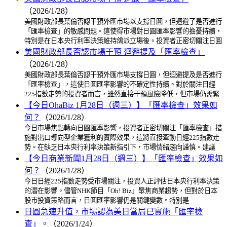
（2026/1/28）
美國財政部長葉倫否認干預外匯市場以支撐日圓，但迴避了是否進行
「匯率檢查」的敏感問題。這使得市場對日圓匯率影響的擔憂持續，
特別是在日本央行利率決策維持鴿派立場後。投資者正密切關注日圓
美國財政部長否認市場干預 迴避提及「匯率檢查」
（2026/1/28）
美國財政部長葉倫否認干預外匯市場支撐日圓，但迴避提及是否進行
「匯率檢查」，這使日圓匯率影響的不確定性持續。對於關注日經
225指數走勢的投資者而言，雖然直接干預風險降低，但市場仍需緊
【今日OhaBiz 1月28日（週三）】「匯率檢查」效果如
何？
（2026/1/28）
今日市場焦點轉向日圓匯率影響，投資者正密切關注「匯率檢查」措
施對出口導向型企業獲利的實際效果，這將直接牽動日經225指數走
勢。在缺乏日本央行利率決策新指引下，市場情緒趨向謹慎。建議
【今日商業新聞1月28日（週三）】「匯率檢查」效果如
何？
（2026/1/28）
今日日經225指數走勢受市場關注，投資人正評估日本央行利率決策
的潛在影響。儘管NHK節目「Oh! Biz」聚焦商業趨勢，但對於日本
股市投資策略而言，日圓匯率影響仍是關鍵變數。特別是
日圓急速升值，市場認為美日當局已實施「匯率檢
查」。
（2026/1/24）