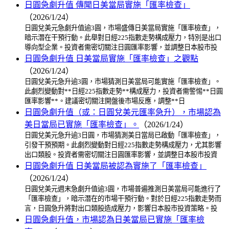
日圓急劇升值 傳聞日美當局實施「匯率檢查」
（2026/1/24）
日圓兌美元急劇升值逾3圓，市場盛傳日美當局實施「匯率檢查」，
暗示潛在干預行動。此舉對日經225指數走勢構成壓力，特別是出口
導向型企業。投資者需密切關注日圓匯率影響，並調整日本股市投
日圓急劇升值 日美當局實施「匯率檢查」之觀點
（2026/1/24）
日圓兌美元急升逾3圓，市場猜測日美當局可能實施「匯率檢查」。
此劇烈變動對**日經225指數走勢**構成壓力，投資者需警惕**日圓
匯率影響**。建議密切關注開盤後市場反應，調整**日
日圓急劇升值（或：日圓兌美元匯率急升），市場認為
美日當局已實施「匯率檢查」。
（2026/1/24）
日圓兌美元急升逾3日圓，市場猜測美日當局已啟動「匯率檢查」，
引發干預預期。此劇烈變動對日經225指數走勢構成壓力，尤其影響
出口類股。投資者需密切關注日圓匯率影響，並調整日本股市投資
日圓急劇升值 日美當局被認為實施了「匯率檢查」
（2026/1/24）
日圓兌美元週末急劇升值逾3圓，市場普遍推測日美當局可能進行了
「匯率檢查」，暗示潛在的市場干預行動。對於日經225指數走勢而
言，日圓急升將對出口類股造成壓力，影響日本股市投資策略。投
日圓急劇升值，市場認為日美當局已實施「匯率檢