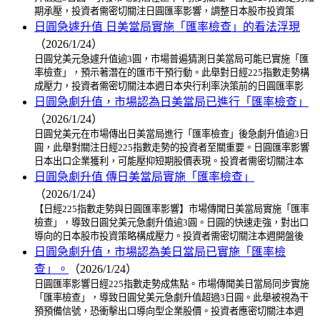
期承壓，投資者需密切關注日圓匯率影響，調整日本股市投資策
日圓急遽升值 日美當局實施「匯率檢查」的看法浮現
（2026/1/24）
日圓兌美元急遽升值逾3圓，市場普遍猜測日美當局可能已實施「匯
率檢查」，預示著潛在的匯市干預行動。此舉對日經225指數走勢構
成壓力，投資者需密切關注本週日本央行利率決策前的日圓匯率影
日圓急劇升值，市場認為日美當局已進行「匯率檢查」
（2026/1/24）
日圓兌美元在市場傳出日美當局進行「匯率檢查」後急劇升值逾3日
圓，此舉對關注日經225指數走勢的投資者至關重要。日圓匯率影響
日本出口企業獲利，可能壓抑短期股價表現。投資者需密切關注本
日圓急劇升值 傳日美當局實施「匯率檢查」
（2026/1/24）
【日經225指數走勢與日圓匯率影響】市場傳聞日美當局實施「匯率
檢查」，導致日圓兌美元急劇升值逾3圓。日圓的快速走強，對出口
導向的日本股市投資策略構成壓力。投資者需密切關注本週開盤後
日圓急劇升值，市場認為美日當局已實施「匯率檢
查」。
（2026/1/24）
日圓匯率影響日經225指數走勢成焦點。市場傳聞美日當局同步實施
「匯率檢查」，導致日圓兌美元急劇升值超過3日圓。此舉被視為干
預預備信號，恐衝擊出口導向型企業股價。投資者應密切關注本週