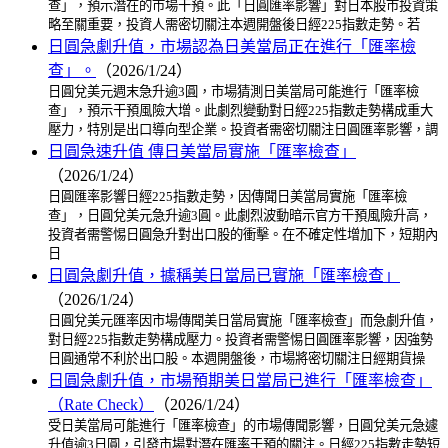
查」，預示潛在的市場干預。此「日圓匯率影響」對日本股市投資策
略至關重要，投資人需密切關注本週開盤後日經225指數走勢。若
日圓急劇升值，市場認為日美當局正在進行「匯率檢
查」。
（2026/1/24）
日圓兌美元週末急升逾3圓，市場猜測日美當局可能進行「匯率檢
查」，預示干預風險大增。此劇烈變動對日經225指數走勢構成重大
壓力，特別是出口導向型企業。投資者需密切關注日圓匯率影響，調
日圓急速升值 傳日美當局實施「匯率檢查」
（2026/1/24）
日圓匯率影響日經225指數走勢，因傳聞日美當局實施「匯率檢
查」，日圓兌美元急升逾3圓。此劇烈波動暗示官方干預風險升高，
投資者需警惕日圓急升對出口股的衝擊。在不確定性增加下，短期內
日
日圓急劇升值，據稱美日當局已實施「匯率檢查」
（2026/1/24）
日圓兌美元匯率因市場傳聞美日當局實施「匯率檢查」而急劇升值，
對日經225指數走勢構成壓力。投資者需警惕日圓匯率影響，因強勢
日圓通常不利於出口股。本週開盤後，市場將密切關注日經期貨操
日圓急劇升值，市場預期美日當局已進行「匯率檢查」
（Rate Check）
（2026/1/24）
受日美當局可能進行「匯率檢查」的市場傳聞影響，日圓兌美元急遽
升值逾3日圓，引發市場對潛在匯率干預的關注。日經225指數走勢短