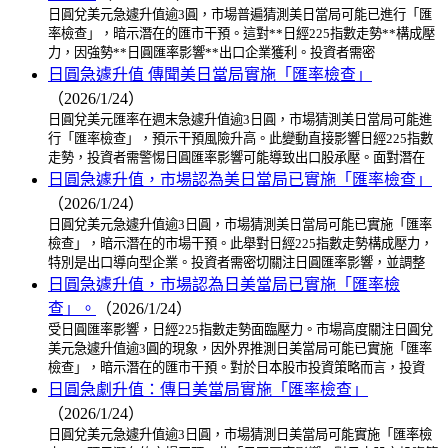
日圓兌美元急遽升值逾3圓，市場普遍猜測美日當局可能已進行「匯
率檢查」，暗示潛在的匯市干預。這對**日經225指數走勢**構成壓
力，因強勢**日圓匯率影響**出口企業獲利。投資者需密
日圓急遽升值 傳聞美日當局實施「匯率檢查」
（2026/1/24）
日圓兌美元匯率在週末急遽升值逾3日圓，市場猜測美日當局可能進
行「匯率檢查」，預示干預風險升高。此變動直接影響日經225指數
走勢，投資者需警惕日圓匯率影響可能導致出口股承壓。面對潛在
日圓急遽升值，市場認為美日當局已實施「匯率檢查」
（2026/1/24）
日圓兌美元急遽升值逾3日圓，市場猜測美日當局可能已實施「匯率
檢查」，暗示潛在的市場干預。此舉對日經225指數走勢構成壓力，
特別是出口導向型企業。投資者需密切關注日圓匯率影響，並調整
日圓急遽升值，市場認為日美當局已實施「匯率檢
查」。
（2026/1/24）
受日圓匯率影響，日經225指數走勢面臨壓力。市場高度關注日圓兌
美元急遽升值逾3圓的現象，因外界推測日美當局可能已實施「匯率
檢查」，暗示潛在的匯市干預。對於日本股市投資策略而言，投資
日圓急劇升值：傳日美當局實施「匯率檢查」
（2026/1/24）
日圓兌美元急遽升值逾3日圓，市場猜測日美當局可能實施「匯率檢