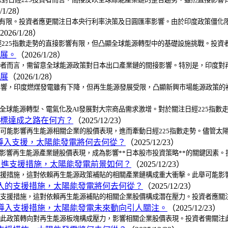
/1/28）
響有限。投資者應更關注日本央行利率決策及日圓匯率影響。由於印度政策僵化
2026/1/28）
225指數走勢的直接影響有限，但凸顯全球能源轉型中的基礎設施挑戰。投資
展。
（2026/1/28）
的投資者而言，需留意全球能源政策對日本出口產業鏈的間接影響。特別是，印度
展
（2026/1/28）
織影響，印度燃煤發電雖有下降，但再生能源發展受限，凸顯新興市場能源政策
因是全球能源轉型、電氣化及AI發展對大宗商品需求激增。對於關注日經225指
標達成之路在何方？
（2025/12/23）
，此舉可能影響再生能源相關企業的股價表現，進而牽動日經225指數走勢。儘管
）的導入支援，太陽能發電將何去何從？
（2025/12/23）
此舉將影響再生能源產業鏈股價表現，成為影響**日本股市投資策略**的關鍵因
）的引進支援措施，太陽能發電前景如何？
（2025/12/23）
的導入支援措施，這對依賴再生能源政策補貼的相關產業鏈構成重大衝擊。此舉可能
）導入的支援措施，太陽能發電將何去何從？
（2025/12/23）
）的導入支援措施，這對依賴再生能源補貼的相關企業股價構成潛在壓力。投資者應
r）的導入支援措施，太陽能發電未來動向引人關注。
（2025/12/23）
援措施，此政策轉向對再生能源板塊構成壓力，影響相關企業股價表現。投資者需關