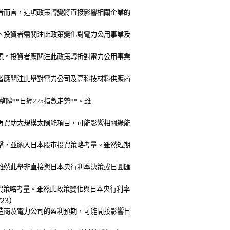
資者而言，這項政策轉變將直接影響相關企業的
現。投資者需關注此政策變化對電力公用事業及
表現。投資者應關注此政策轉折對電力公用事業
資者應關注此舉對電力公司及高科技材料供應商
體**日經225指數走勢**。雖
不再資助大規模太陽能項目，可能影響相關綠能
衝擊，並納入日本股市投資策略考量。雖然短期
。雖然此舉非直接與日本央行利率決策或日圓匯
投資策略考量。雖然此政策變化與日本央行利率
/23）
製造商及電力公司的盈利預期，可能間接影響日