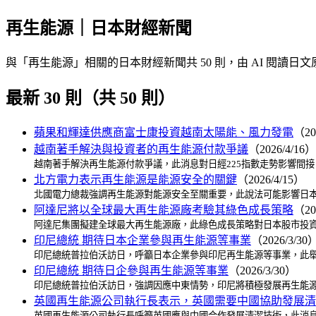
再生能源｜日本財經新聞
與「再生能源」相關的日本財經新聞共 50 則，由 AI 閱
最新 30 則（共 50 則）
蘋果和輝達供應商富士康投資越南太陽能、風力發電
（20
越南著手解決與投資者的再生能源付款爭議
（2026/4/16）
越南著手解決再生能源付款爭議，此消息對日經225指數走勢影響間
北方電力表示再生能源是能源安全的關鍵
（2026/4/15）
北國電力總裁強調再生能源對能源安全至關重要，此說法可能影響日本
阿達尼將以全球最大再生能源廠考驗其綠色成長策略
（20
阿達尼集團擬建全球最大再生能源廠，此綠色成長策略對日本股市投資
印尼總統 期待日本企業參與再生能源等事業
（2026/3/30
印尼總統普拉伯沃訪日，呼籲日本企業參與印尼再生能源等事業，此舉
印尼總統 期待日企參與再生能源等事業
（2026/3/30）
印尼總統普拉伯沃訪日，強調因應中東情勢，印尼將積極發展再生能源
英國再生能源公司執行長表示，英國需要中國協助發展清
英國再生能源公司執行長呼籲英國應與中國合作發展清潔技術，此消息