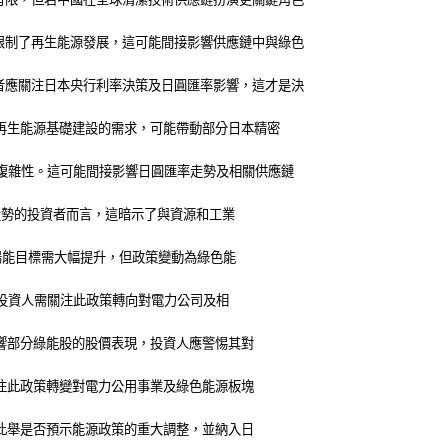
限制了再生能源發展，這可能間接影響供應鏈中與綠色
者應關注日本央行利率決策及日圓匯率影響，這才是決
對再生能源基礎建設的需求，可能帶動部分日本精密
的複雜性。這可能間接影響日圓匯率走勢及相關供應鏈
數走勢的投資者而言，這暗示了與資源和工業
太陽能目標需大幅提升，但政策變動為綠色能
素。投資人需關注此政策轉向對電力公司及相
影響部分綠能股的股價表現，投資人應警惕其對
關注此政策轉變對電力公用事業及綠色能源板塊
注此舉是否預示能源政策的重大調整，並納入日