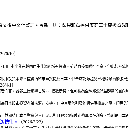
讀日文原文後中文化整理。最新一則：蘋果和輝達供應商富士康投資
26/6/10）
接，因日本企業在越南再生能源領域有投資。雖然直接關聯性不高，但此類區域
股市投資策略。儘管內容未直接提及日本，但全球能源趨勢與地緣政治緊張局勢
26/4/1）
者而言，雖非直接影響日經225指數走勢，但可視為全球能源轉型趨勢的風向
）
為日本股市投資者帶來潛在商機。在中東局勢引發能源供應擔憂之際，印尼的再
，並期待日本企業參與。此消息對日經225指數走勢具潛在利多，特別是日本
潔技術。
（2026/3/22）
對日經225投資者而言，間接反映全球綠能產業鏈的整合趨勢。雖然直接影響