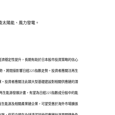
越南太陽能、風力發電。
經濟穩定性提升，長期有助於日本股市投資策略的信心
，將間接影響日經225指數走勢。投資者應關注再生
球。投資者應關注此類大型基礎建設對相關供應鏈的潛
生能源發展計畫，有望為日經225指數成分股中的能
再生能源及相關產業鏈企業，可望受惠於海外市場擴張
有限，但若中國在全球清潔技術供應鏈扮演更關鍵角色