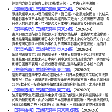
這類地方選舉資訊與日經225指數走勢、日本央行利率決策、
【選舉結構】眾議院選舉 東京24區
（2026/2/4）
眾議院選舉東京24區的選情分析，對日經225指數走勢而言，其結果
可能影響未來日本政府的財政與經濟政策走向。投資者應密切關注各
候選人的經濟訴求，特別是涉及日本央行利率決策及日圓匯率影
【選舉態勢】眾議院選舉 東京24區
（2026/2/4）
東京24區眾議院選舉的候選人訴求與選情結構，雖為地方政治動態，
但其結果可能間接影響日本央行利率決策及未來的財政政策方向。投
資者應密切關注此類政治事件對日圓匯率影響的潛在波動，進而評
【選舉格局】眾議院選舉 東京24區
（2026/2/4）
眾議院選舉東京24區的選情分析，雖非直接影響日經225指數走勢，
但其結果可能牽動未來日本央行利率決策與財政政策方向，進而間接
影響日圓匯率表現。投資者應密切關注選舉結果對日本股市投資
【選舉格局】眾議院選舉 東京3區
（2026/2/3）
這則眾議院選舉東京3區的選情分析，對日本股市投資策略的直接影
響有限。然而，選舉結果可能間接牽動未來政策方向，進而影響日經
225指數走勢。投資者應持續關注新政府的經濟政策，尤其是其對
【選舉結構】眾議院選舉 東京3區
（2026/2/3）
這篇報導聚焦眾議院選舉東京第3選區的候選人訴求與選情結構，屬
於政治新聞範疇。由於內容與日本股市無直接關聯，因此無法提供對
日經225指數走勢、日本央行利率決策、日圓匯率影響或日本股市
【選舉結構】眾議院選舉 東京第3選區
（2026/2/3）