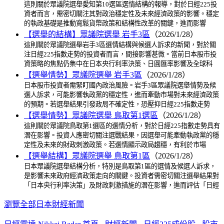
這則關於眾議院選舉愛知第10選區選情結構的報導，對於日經225投
資者而言，需密切關注其對政治穩定性及未來經濟政策的影響。穩定
的執政基礎是推動寬鬆貨幣政策和結構性改革的關鍵，進而影響
【選舉的結構】眾議院選舉 岩手3區
（2026/1/28）
這則關於眾議院選舉岩手3區選情結構與候選人訴求的新聞，對於關
注日經225指數走勢的投資者而言，間接影響甚微。當前日本股市投
資策略的焦點仍集中在日本央行利率決策、日圓匯率影響及全球科
【選舉情勢】眾議院選舉 岩手3區
（2026/1/28）
日本股市投資者需緊盯國內政治風險。岩手3區眾議院選舉情勢及候
選人訴求，可能影響執政黨的穩定性，進而牽動市場對未來經濟政策
的預期。若選舉結果引發政局不確定性，恐壓抑日經225指數走勢
【選舉情勢】眾議院選舉 鳥取第1選區
（2026/1/28）
這則關於眾議院鳥取第1選區的選情分析，對於日經225指數走勢具有
潛在影響。投資人應密切關注選戰結果，因選舉可能牽動執政黨的穩
定性及未來的財政刺激政策。若選情顯示政局趨穩，有利於市場
【選舉結構】眾議院選舉 鳥取第1區
（2026/1/28）
日本眾議院選舉結構分析，特別是鳥取第1區的選情及候選人訴求，
是影響未來政府經濟政策走向的關鍵。投資者需密切關注選舉結果對
「日本央行利率決策」及財政刺激措施的潛在影響，進而評估「日經
瀏覽全部日本財經新聞