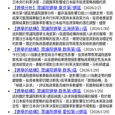
日本央行利率決策、日圓匯率影響或日本股市投資策略相關的資
【選情分析】眾議院選舉 東京第7選區
（2026/2/2）
東京第7選區眾議院選舉分析，雖非直接影響日經225指數走勢，但其
結果可能間接牽動日本央行利率決策與未來政策方向。投資者應留意
選舉結果對日圓匯率影響及日本股市投資策略的潛在調整。儘管
【選舉的結構】眾議院選舉 北海道第11區
（2026/1/30）
這則關於眾議院選舉北海道第11區選情結構與候選人訴求的報導，對
於關注日本股市投資策略的投資人而言，需密切留意其對政治穩定性
的影響。穩定的執政基礎是推動寬鬆貨幣政策及財政刺激的關鍵，
【選舉的結構】眾議院選舉 群馬第3區
（2026/1/29）
今日日經225指數走勢受政治不確定性影響，投資者聚焦眾議院選舉
群馬第3區選情結構。此區選舉結果將間接影響執政黨穩定性及未來
經濟政策走向，牽動市場對日本央行利率決策的預期。分析師建議
【選舉的結構】眾議院選舉 群馬3區
（2026/1/29）
日本眾議院選舉結果牽動政局穩定性，是影響日經225指數走勢的關
鍵變數。投資者需密切關注群馬3區等重要選區的「選情結構」及
「候選人訴求」，評估執政黨能否維持多數優勢。若選舉結果引發政
【選舉結構】眾議院選舉 群馬第3選區
（2026/1/29）
這則關於眾議院群馬第3選區候選人訴求與選情結構的報導，對於關
注日本股市投資策略的投資者而言，其主要影響在於評估未來政治穩
定性。鑒於日本央行利率決策和日圓匯率影響是市場焦點，選舉結果
【選舉的結構】眾議院選舉 愛知第10選區
（2026/1/29）