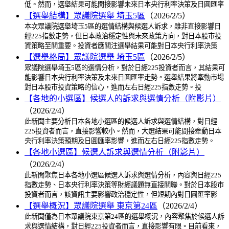
低。然而，選舉結果可能間接影響未來日本央行利率決策及日圓匯率
【選舉結構】眾議院選舉 埼玉5區
（2026/2/5）
本次眾議院選舉埼玉5區的選情結構與候選人訴求，雖非直接影響日
經225指數走勢，但日本政治穩定性與未來政策方向，對日本股市投
資策略至關重要。投資者應關注選舉結果可能對日本央行利率決策
【選舉格局】眾議院選舉 埼玉5區
（2026/2/5）
眾議院選舉埼玉5區的選情分析，對於日經225投資者而言，其結果可
能影響日本央行利率決策及未來日圓匯率走勢。選舉結果將牽動市場
對日本股市投資策略的信心，進而左右日經225指數走勢。投
【各地的小選區】候選人的訴求與選情分析（附影片）
（2026/2/4）
此新聞主要分析日本各地小選區的候選人訴求與選情結構，對日經
225投資者而言，直接影響較小。然而，大選結果可能間接牽動日本
央行利率決策預期及日圓匯率影響，進而左右日經225指數走勢。
【各地小選區】候選人訴求與選情分析（附影片）
（2026/2/4）
此新聞聚焦日本各地小選區候選人訴求與選情分析，內容與日經225
指數走勢、日本央行利率決策等財經議題無直接關聯。對於日本股市
投資者而言，該資訊主要影響政治穩定性，但短期內對日圓匯率影
【選舉概況】眾議院選舉 東京第24區
（2026/2/4）
此新聞僅為日本眾議院東京第24區的選舉概況，內容聚焦於候選人訴
求與選情結構，對日經225投資者而言，直接影響有限。目前看來，