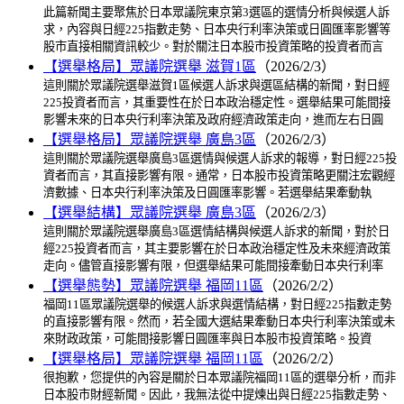
此篇新聞主要聚焦於日本眾議院東京第3選區的選情分析與候選人訴
求，內容與日經225指數走勢、日本央行利率決策或日圓匯率影響等
股市直接相關資訊較少。對於關注日本股市投資策略的投資者而言
【選舉格局】眾議院選舉 滋賀1區
（2026/2/3）
這則關於眾議院選舉滋賀1區候選人訴求與選區結構的新聞，對日經
225投資者而言，其重要性在於日本政治穩定性。選舉結果可能間接
影響未來的日本央行利率決策及政府經濟政策走向，進而左右日圓
【選舉格局】眾議院選舉 廣島3區
（2026/2/3）
這則關於眾議院選舉廣島3區選情與候選人訴求的報導，對日經225投
資者而言，其直接影響有限。通常，日本股市投資策略更關注宏觀經
濟數據、日本央行利率決策及日圓匯率影響。若選舉結果牽動執
【選舉結構】眾議院選舉 廣島3區
（2026/2/3）
這則關於眾議院選舉廣島3區選情結構與候選人訴求的新聞，對於日
經225投資者而言，其主要影響在於日本政治穩定性及未來經濟政策
走向。儘管直接影響有限，但選舉結果可能間接牽動日本央行利率
【選舉態勢】眾議院選舉 福岡11區
（2026/2/2）
福岡11區眾議院選舉的候選人訴求與選情結構，對日經225指數走勢
的直接影響有限。然而，若全國大選結果牽動日本央行利率決策或未
來財政政策，可能間接影響日圓匯率與日本股市投資策略。投資
【選舉格局】眾議院選舉 福岡11區
（2026/2/2）
很抱歉，您提供的內容是關於日本眾議院福岡11區的選舉分析，而非
日本股市財經新聞。因此，我無法從中提煉出與日經225指數走勢、