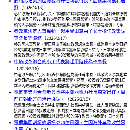
必和必拓美洲區總裁將升任新執行長，因銅業務獲利居
冠
（2026/3/18）
必和必拓任命新執行長，市場關注其銅業務獲利能力，這對全球原物
料市場及日經225指數走勢可能產生間接影響。雖然此為澳洲礦業巨
頭的人事變動，但全球經濟景氣與原物料需求，特別是銅價，將牽
參政黨決定人事異動，起用豐田真由子女士擔任政策調
查會長等職務
（2026/2/17）
參政黨人事異動，豐田真由子擔任政策調查會長，此消息本身對日經
225指數走勢或日本央行利率決策無直接影響。然而，日本政局穩定
性及政策走向仍是日本股市投資策略的重要考量。投資者應持續關
中道改革聯合的小川代表將起用階氏為幹事長
（2026/2/16）
中道改革聯合的小川代表任命階猛為新任幹事長，此政治人事異動本
身對日經225指數走勢並無直接影響。然而，投資者仍需密切關注日
本國內政局穩定性，因其可能間接影響政府政策方向，進而牽動日
電氣事業聯合會新會長將由關西電力社長森望出任，目
前正朝此方向進行協調。
（2026/2/15）
電氣事業聯合會會長將由關西電力社長森望接任，此人事異動雖非直
接影響日經225指數走勢，但對於日本電力產業政策及能源轉型具指
標意義。投資者應關注其對電力股的潛在影響，特別是在日本央行
電通集團創紀錄虧損3276億日圓，主因海外業務收益惡
化等
（2026/2/13）