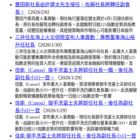
豐田新社長由近健太先生接任，佐藤社長將轉任副會
長。
（2026/2/6）
豐田汽車高層人事異動，現任執行董事近健太將於4月1日接任新社
長，原社長佐藤恆治轉任副會長。此變動對日經225指數走勢具指標
意義，因豐田是權重股，其經營策略與市場信心可能影響日本股市
三井住友海上火災保險宣布人事異動：專務董事海山裕
升任社長
（2026/1/30）
三井住友海上火災保險宣布專務董事海山裕升任社長，此重大人事異
動可能影響集團明年合併進程及新商品開發策略。對於關注日經225
指數走勢的投資人而言，需留意這類大型金融股的管理層變動，及
佳能（Canon）御手洗富士夫將卸任社長一職，後任為
副社長小川一登。
（2026/1/29）
佳能（Canon）宣布重大人事異動，資深領導者御手洗富士夫卸任社
長，由副社長小川一登升任，但御手洗仍續任會長兼CEO。此高層變
動對精密儀器製造業板塊及**日經225指數走勢**影響
佳能（Canon）御手洗冨士夫將卸任社長，後任為副社
長小川一登
（2026/1/29）
佳能（Canon）宣布重大人事異動，現任社長御手洗冨士夫將卸任社
長，由副社長小川一登升任，但御手洗氏仍續任董事長兼CEO。此變
動對日經225指數走勢的短期影響有限，因高層領導權力結
佳能 御手洗冨士夫將卸任社長，後任為副社長小川一登