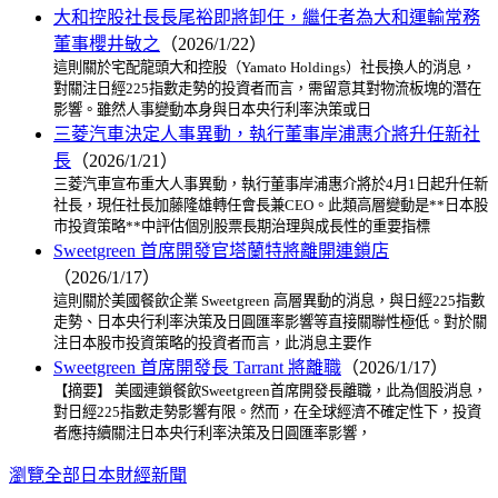
大和控股社長長尾裕即將卸任，繼任者為大和運輸常務
董事櫻井敏之
（2026/1/22）
這則關於宅配龍頭大和控股（Yamato Holdings）社長換人的消息，
對關注日經225指數走勢的投資者而言，需留意其對物流板塊的潛在
影響。雖然人事變動本身與日本央行利率決策或日
三菱汽車決定人事異動，執行董事岸浦惠介將升任新社
長
（2026/1/21）
三菱汽車宣布重大人事異動，執行董事岸浦惠介將於4月1日起升任新
社長，現任社長加藤隆雄轉任會長兼CEO。此類高層變動是**日本股
市投資策略**中評估個別股票長期治理與成長性的重要指標
Sweetgreen 首席開發官塔蘭特將離開連鎖店
（2026/1/17）
這則關於美國餐飲企業 Sweetgreen 高層異動的消息，與日經225指數
走勢、日本央行利率決策及日圓匯率影響等直接關聯性極低。對於關
注日本股市投資策略的投資者而言，此消息主要作
Sweetgreen 首席開發長 Tarrant 將離職
（2026/1/17）
【摘要】 美國連鎖餐飲Sweetgreen首席開發長離職，此為個股消息，
對日經225指數走勢影響有限。然而，在全球經濟不確定性下，投資
者應持續關注日本央行利率決策及日圓匯率影響，
瀏覽全部日本財經新聞