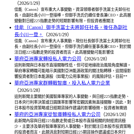
（2026/1/29）
佳能（Canon）宣布重大人事變動，資深領導者御手洗冨士夫卸任社
長，由副社長小川一登接棒，但御手洗氏仍續任會長兼CEO。此高層
變動對日經225指數走勢的短期影響有限，但投資者應關注
佳能（Canon）御手洗冨士夫將卸任社長，後任為副社
長小川一登。
（2026/1/29）
佳能（Canon）宣布重大人事異動，現任社長御手洗冨士夫將卸任社
長，由副社長小川一登接任，但御手洗仍續任董事長兼CEO。對於關
注日經225指數走勢的投資者而言，此高層變動可能影響佳
華府亞洲專家轉投私人電力公司
（2026/1/28）
這則新聞與日本股市直接關聯性低，但可從地緣政治風險角度解讀。
華府專家轉職可能暗示美國對亞洲能源政策的關注點轉移，這間接影
響投資者對日本能源股（如電力公用事業股）的風險評估。目前**
華府亞洲專家群轉戰智庫，投入私人電力企業
（2026/1/28）
這則新聞主要關於美國智庫專家的人事變動，與日經225指數走勢、
日本央行利率決策或日圓匯率影響等宏觀因素無直接關聯。因此，對
日本股市投資策略或日經期貨操作建議的影響極微，投資者無需過
華府的亞洲專家從智庫轉投私人電力公司
（2026/1/28）
此新聞內容與日經225指數走勢或日本股市直接相關的財經資訊極
少，主要涉及華府智庫專家的人事變動。對於關注日本股市投資策略
的投資者而言，此類消息對短期日經225期貨操作建議或日本央行