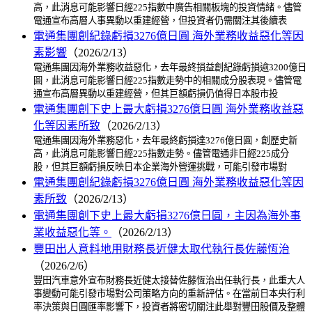
高，此消息可能影響日經225指數中廣告相關板塊的投資情緒。儘管
電通宣布高層人事異動以重建經營，但投資者仍需關注其後續表
電通集團創紀錄虧損3276億日圓 海外業務收益惡化等因
素影響
（2026/2/13）
電通集團因海外業務收益惡化，去年最終損益創紀錄虧損逾3200億日
圓，此消息可能影響日經225指數走勢中的相關成分股表現。儘管電
通宣布高層異動以重建經營，但其巨額虧損仍值得日本股市投
電通集團創下史上最大虧損3276億日圓 海外業務收益惡
化等因素所致
（2026/2/13）
電通集團因海外業務惡化，去年最終虧損達3276億日圓，創歷史新
高，此消息可能影響日經225指數走勢。儘管電通非日經225成分
股，但其巨額虧損反映日本企業海外營運挑戰，可能引發市場對
電通集團創紀錄虧損3276億日圓 海外業務收益惡化等因
素所致
（2026/2/13）
電通集團創下史上最大虧損3276億日圓，主因為海外事
業收益惡化等。
（2026/2/13）
豐田出人意料地用財務長近健太取代執行長佐藤恆治
（2026/2/6）
豐田汽車意外宣布財務長近健太接替佐藤恆治出任執行長，此重大人
事變動可能引發市場對公司策略方向的重新評估。在當前日本央行利
率決策與日圓匯率影響下，投資者將密切關注此舉對豐田股價及整體