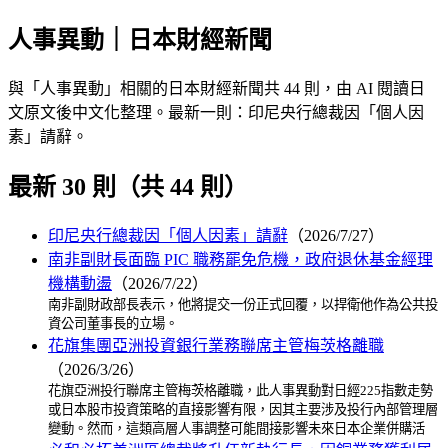
人事異動｜日本財經新聞
與「人事異動」相關的日本財經新聞共 44 則，由 AI 閱讀日
文原文後中文化整理。最新一則：印尼央行總裁因「個人因
素」請辭。
最新 30 則（共 44 則）
印尼央行總裁因「個人因素」請辭
（2026/7/27）
南非副財長面臨 PIC 職務罷免危機，政府退休基金經理
機構動盪
（2026/7/22）
南非副財政部長表示，他將提交一份正式回覆，以捍衛他作為公共投
資公司董事長的立場。
花旗集團亞洲投資銀行業務聯席主管梅茨格離職
（2026/3/26）
花旗亞洲投行聯席主管梅茨格離職，此人事異動對日經225指數走勢
或日本股市投資策略的直接影響有限，因其主要涉及投行內部管理層
變動。然而，這類高層人事調整可能間接影響未來日本企業併購活