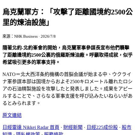
烏克蘭軍方：「攻擊了距離國境約2500公
里的煉油設施」
來源：NHK Business · 2026/7/8
隨著北約-北約峯會的開始，烏克蘭軍事參謀長宣布他們襲擊
了距離邊境約2500公裏的俄羅斯煉油廠。呼籲取得成就，似乎
希望吸引更多的軍事支持。
NATO＝北大西洋条約機構の首脳会議が始まる中、ウクライ
ナ軍参謀本部は国境からおよそ2500キロメートル離れたロシ
アの石油精製施設を攻撃したと発表しました。成果をアピー
ルすることで、さらなる軍事支援を呼び込みたいねらいがあ
るとみられます。
原文連結
日經雷達 Nikkei Radar 首頁
·
財經新聞
·
日經225成份股
·
股市
知識
·
隱私權政策
·
服務條款