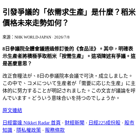
引發爭議的「依需求生產」是什麼？稻米
價格未來走勢如何？
來源：NHK WORLD-JAPAN · 2026/7/8
8日參議院全體會議通過修訂後的《食品法》。其中，明確表
示生產者將積極爭取稻米「按需生產」。這項陳述有爭議。這
是甚麼意思？
改正食糧法が、8日の参議院本会議で可決・成立しました。
この中で、コメについて生産者が「需要に応じた生産」に主
体的に努力することが明記されました。この文言が議論を呼
んでいます。どういう意味合いを持つのでしょうか。
原文連結
日經雷達 Nikkei Radar 首頁
·
財經新聞
·
日經225成份股
·
股市
知識
·
隱私權政策
·
服務條款