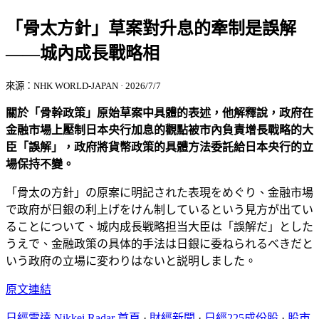
「骨太方針」草案對升息的牽制是誤解
——城內成長戰略相
來源：NHK WORLD-JAPAN · 2026/7/7
關於「骨幹政策」原始草案中具體的表述，他解釋說，政府在
金融市場上壓制日本央行加息的觀點被市內負責增長戰略的大
臣「誤解」，政府將貨幣政策的具體方法委託給日本央行的立
場保持不變。
「骨太の方針」の原案に明記された表現をめぐり、金融市場
で政府が日銀の利上げをけん制しているという見方が出てい
ることについて、城内成長戦略担当大臣は「誤解だ」とした
うえで、金融政策の具体的手法は日銀に委ねられるべきだと
いう政府の立場に変わりはないと説明しました。
原文連結
日經雷達 Nikkei Radar 首頁
·
財經新聞
·
日經225成份股
·
股市