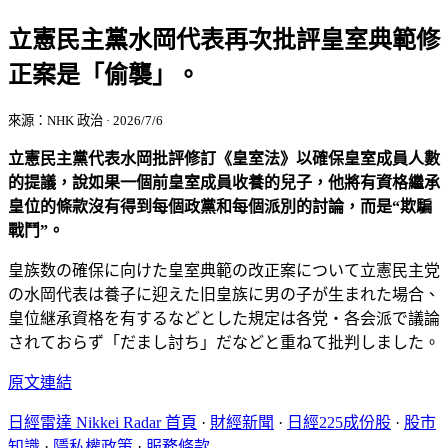
立憲民主黨水岡代表再次批評皇室典範修
正案是「偷襲」。
來源：NHK 政治 · 2026/7/6
立憲民主黨代表水岡批評修訂《皇室法》以確保皇室成員人數
的提議，說如果一個前皇室成員收養的兒子，他將有資格繼承
皇位的條款沒有得到每個政黨和每個派別的討論，而是“欺騙
戰鬥”。
皇族数の確保に向けた皇室典範の改正案について立憲民主党
の水岡代表は養子に迎えた旧皇族に男の子が生まれた場合、
皇位継承資格を有するなどとした規定は各党・各会派で議論
されておらず「だまし討ち」だなどと重ねて批判しました。
原文連結
日經雷達 Nikkei Radar 首頁
·
財經新聞
·
日經225成份股
·
股市
知識
·
隱私權政策
·
服務條款