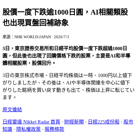
股價一度下跌逾1000日圓，AI相關類股
也出現買盤回補跡象
來源：NHK WORLD-JAPAN · 2026/7/3
3日，東京證券交易所和日經平均股價一度下跌超過1000日
圓，但此後也出現了回購價格下跌的股票，主要是AI和半導
體相關股票，股價回升。
3日の東京株式市場、日経平均株価は一時、1000円以上値下
がりしましたが、その後は、AIや半導体関連を中心に値下
がりした銘柄を買い戻す動きも出て、株価は上昇に転じてい
ます。
原文連結
日經雷達 Nikkei Radar 首頁
·
財經新聞
·
日經225成份股
·
股市
知識
·
隱私權政策
·
服務條款