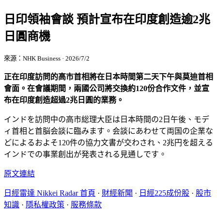
日印領袖會談 預計宣布在印度創造逾2兆
日圓商機
來源：NHK Business · 2026/7/2
正在印度訪問的高市首相將在日本時間第二天下午與莫迪首相
會面。在會議期間，兩國公司將交換約120份合作文件，並宣
布在印度創造超過2兆日圓的業務。
インドを訪問中の高市総理大臣は日本時間の2日午後、モデ
ィ首相と首脳会談に臨みます。会談にあわせて両国の企業な
どによるおよそ120件の協力文書が交わされ、2兆円を超える
インドでの事業創出が発表される見通しです。
原文連結
日經雷達 Nikkei Radar 首頁
·
財經新聞
·
日經225成份股
·
股市
知識
·
隱私權政策
·
服務條款