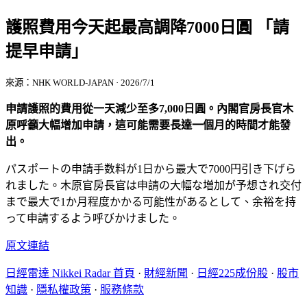
護照費用今天起最高調降7000日圓 「請
提早申請」
來源：NHK WORLD-JAPAN · 2026/7/1
申請護照的費用從一天減少至多7,000日圓。內閣官房長官木
原呼籲大幅增加申請，這可能需要長達一個月的時間才能發
出。
パスポートの申請手数料が1日から最大で7000円引き下げら
れました。木原官房長官は申請の大幅な増加が予想され交付
まで最大で1か月程度かかる可能性があるとして、余裕を持
って申請するよう呼びかけました。
原文連結
日經雷達 Nikkei Radar 首頁
·
財經新聞
·
日經225成份股
·
股市
知識
·
隱私權政策
·
服務條款