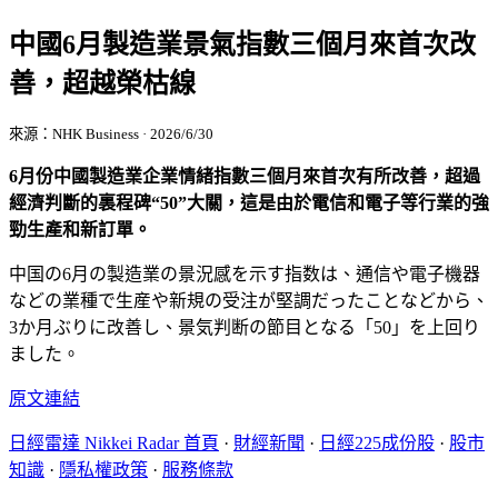
中國6月製造業景氣指數三個月來首次改
善，超越榮枯線
來源：NHK Business · 2026/6/30
6月份中國製造業企業情緒指數三個月來首次有所改善，超過
經濟判斷的裏程碑“50”大關，這是由於電信和電子等行業的強
勁生產和新訂單。
中国の6月の製造業の景況感を示す指数は、通信や電子機器
などの業種で生産や新規の受注が堅調だったことなどから、
3か月ぶりに改善し、景気判断の節目となる「50」を上回り
ました。
原文連結
日經雷達 Nikkei Radar 首頁
·
財經新聞
·
日經225成份股
·
股市
知識
·
隱私權政策
·
服務條款