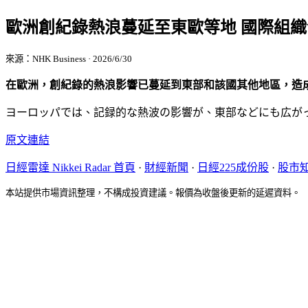
歐洲創紀錄熱浪蔓延至東歐等地 國際組
來源：NHK Business · 2026/6/30
在歐洲，創紀錄的熱浪影響已蔓延到東部和該國其他地區，造
ヨーロッパでは、記録的な熱波の影響が、東部などにも広が
原文連結
日經雷達 Nikkei Radar 首頁
·
財經新聞
·
日經225成份股
·
股市
本站提供市場資訊整理，不構成投資建議。報價為收盤後更新的延遲資料。