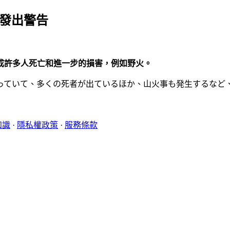
織發出警告
成許多人死亡和進一步的損害，例如野火。
っていて、多くの死者が出ているほか、山火事も発生するなど
知識
·
隱私權政策
·
服務條款