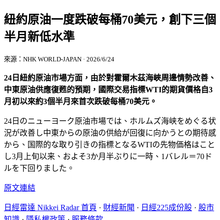
紐約原油一度跌破每桶70美元，創下三個
半月新低水準
來源：NHK WORLD-JAPAN · 2026/6/24
24日紐約原油市場方面，由於對霍爾木茲海峽周邊情勢改善、
中東原油供應復甦的預期，國際交易指標WTI的期貨價格自3
月初以來約3個半月來首次跌破每桶70美元。
24日のニューヨーク原油市場では、ホルムズ海峡をめぐる状
況が改善し中東からの原油の供給が回復に向かうとの期待感
から、国際的な取り引きの指標となるWTIの先物価格はこと
し3月上旬以来、およそ3か月半ぶりに一時、1バレル＝70ド
ルを下回りました。
原文連結
日經雷達 Nikkei Radar 首頁
·
財經新聞
·
日經225成份股
·
股市
知識
·
隱私權政策
·
服務條款