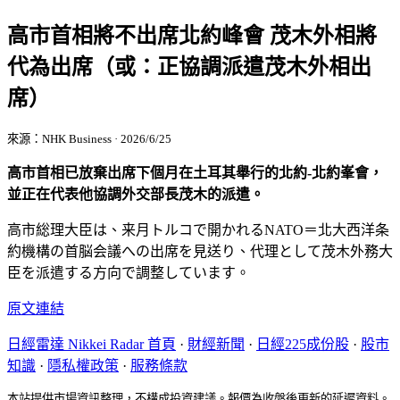
高市首相將不出席北約峰會 茂木外相將
代為出席（或：正協調派遣茂木外相出
席）
來源：NHK Business · 2026/6/25
高市首相已放棄出席下個月在土耳其舉行的北約-北約峯會，
並正在代表他協調外交部長茂木的派遣。
高市総理大臣は、来月トルコで開かれるNATO＝北大西洋条
約機構の首脳会議への出席を見送り、代理として茂木外務大
臣を派遣する方向で調整しています。
原文連結
日經雷達 Nikkei Radar 首頁
·
財經新聞
·
日經225成份股
·
股市
知識
·
隱私權政策
·
服務條款
本站提供市場資訊整理，不構成投資建議。報價為收盤後更新的延遲資料。