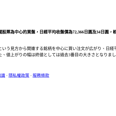
票為中心的買盤，日經平均收盤價為72,366日圓及34日圓，較
う見方から関連する銘柄を中心に買い注文が広がり、日経平均株価
た、値上がりの幅は終値としては過去3番目の大きさとなりま
知識
·
隱私權政策
·
服務條款