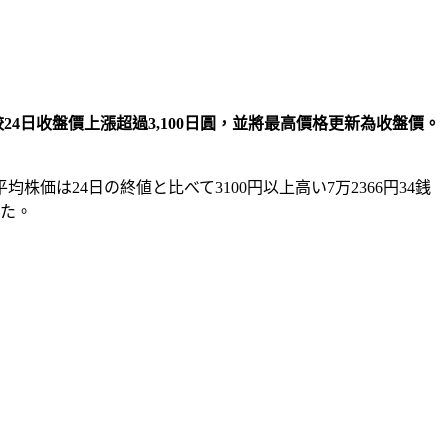
24日收盤價上漲超過3,100日圓，並將最高價格更新為收盤價。
は24日の終値と比べて3100円以上高い7万2366円34銭
した。