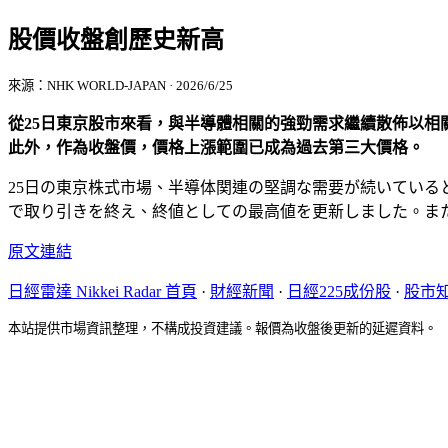
股價收盤創歷史新高
來源：NHK WORLD-JAPAN · 2026/6/25
從25日東京股市來看，與半導體相關的強勁需求繼續散佈以相關股
此外，作為收盤價，價格上漲範圍已成為過去第三大價格。
25日の東京株式市場、半導体関連の堅調な需要が続いているとい
で取り引きを終え、終値としての最高値を更新しました。ま
原文連結
日經雷達 Nikkei Radar 首頁
·
財經新聞
·
日經225成份股
·
股市
本站提供市場資訊整理，不構成投資建議。報價為收盤後更新的延遲資料。