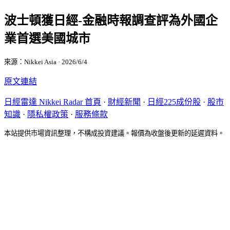
波士頓獲日經-金融時報調查評為外國企
業首選美國城市
來源：Nikkei Asia · 2026/6/4
原文連結
日經雷達 Nikkei Radar 首頁
·
財經新聞
·
日經225成份股
·
股市
知識
·
隱私權政策
·
服務條款
本站提供市場資訊整理，不構成投資建議。報價為收盤後更新的延遲資料。