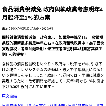
食品消費稅減免 政府與執政黨考慮明年4
月起降至1%的方案
來源：NHK WORLD-JAPAN · 2026/6/3
關於雜貨消費稅減免，政府表示，如果稅率降至1% ，收銀機
系統的翻新最多將是半年左右。在政府和執政黨中，為了盡快
實現減稅，考慮到翻新期，也正在考慮從明年4月起將其減少
到1 ％的提案。
食料品の消費税減税をめぐり、政府は、税率を1％に引き下
げた場合、レジシステムの改修は、最大で半年程度になると
いう見通しを示しました。政府・与党内では、早期に減税を
実現するため、改修期間を考慮して、来年4月から1％に引き
下げる案も検討されています。
原文連結
日經雷達 Nikkei Radar 首頁
·
財經新聞
·
日經225成份股
·
股市