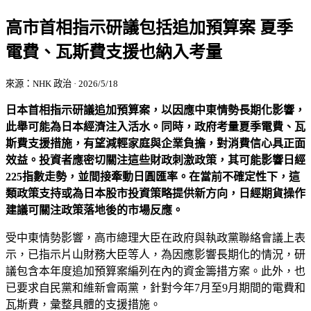
高市首相指示研議包括追加預算案 夏季
電費、瓦斯費支援也納入考量
來源：NHK 政治 · 2026/5/18
日本首相指示研議追加預算案，以因應中東情勢長期化影響，
此舉可能為日本經濟注入活水。同時，政府考量夏季電費、瓦
斯費支援措施，有望減輕家庭與企業負擔，對消費信心具正面
效益。投資者應密切關注這些財政刺激政策，其可能影響日經
225指數走勢，並間接牽動日圓匯率。在當前不確定性下，這
類政策支持或為日本股市投資策略提供新方向，日經期貨操作
建議可關注政策落地後的市場反應。
受中東情勢影響，高市總理大臣在政府與執政黨聯絡會議上表
示，已指示片山財務大臣等人，為因應影響長期化的情況，研
議包含本年度追加預算案編列在內的資金籌措方案。此外，也
已要求自民黨和維新會兩黨，針對今年7月至9月期間的電費和
瓦斯費，彙整具體的支援措施。