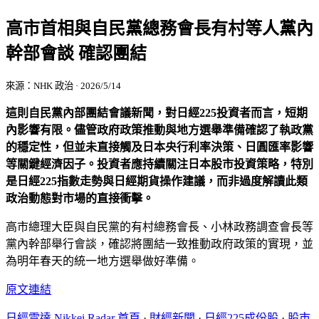
高市首相與自民黨總務會長有村等人黨內
幹部會談 確認團結
來源：NHK 政治 · 2026/5/14
這則自民黨內部團結會議新聞，對日經225投資者而言，短期
內影響有限。儘管政府政策推動與地方選舉準備確認了執政黨
的穩定性，但並未直接觸及日本央行利率決策、日圓匯率影響
等關鍵經濟因子。投資者應持續關注日本股市投資策略，特別
是日經225指數走勢與日經期貨操作建議，而非過度解讀此類
政治動態對市場的直接衝擊。
高市總理大臣與自民黨的有村總務會長、小林政務調查會長等
黨內幹部舉行會談，確認將團結一致推動政府政策的實現，並
為明年春天的統一地方選舉做好準備。
原文連結
日經雷達 Nikkei Radar 首頁
·
財經新聞
·
日經225成份股
·
股市