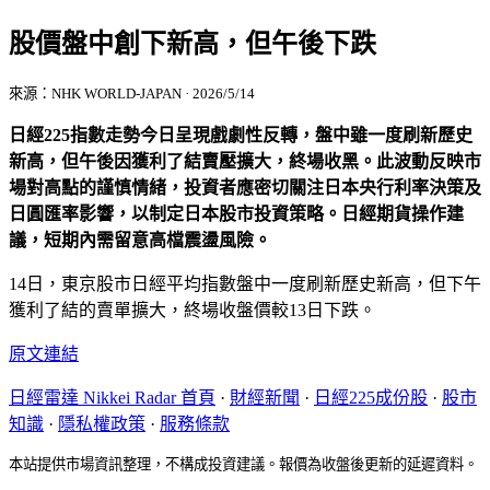
股價盤中創下新高，但午後下跌
來源：NHK WORLD-JAPAN · 2026/5/14
日經225指數走勢今日呈現戲劇性反轉，盤中雖一度刷新歷史
新高，但午後因獲利了結賣壓擴大，終場收黑。此波動反映市
場對高點的謹慎情緒，投資者應密切關注日本央行利率決策及
日圓匯率影響，以制定日本股市投資策略。日經期貨操作建
議，短期內需留意高檔震盪風險。
14日，東京股市日經平均指數盤中一度刷新歷史新高，但下午
獲利了結的賣單擴大，終場收盤價較13日下跌。
原文連結
日經雷達 Nikkei Radar 首頁
·
財經新聞
·
日經225成份股
·
股市
知識
·
隱私權政策
·
服務條款
本站提供市場資訊整理，不構成投資建議。報價為收盤後更新的延遲資料。