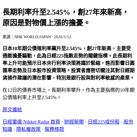
長期利率升至2.545%，創27年來新高，
原因是對物價上漲的擔憂。
來源：NHK WORLD-JAPAN · 2026/5/12
日本10年期公債殖利率飆升至2.545%，創27年新高，主要受
通膨擔憂驅動，此為日經225指數走勢的關鍵指標。此長期利
率上升可能預示日本央行利率決策將趨於緊縮，進而影響日圓
匯率走勢及日本股市投資策略。投資者應密切關注其對日經期
貨操作建議的潛在影響，特別是銀行股與對利率敏感的產業。
在12日的債券市場上，長期利率攀升，作為主要指標的10年期
公債殖利率上升至2.545%。
原文連結
日經雷達 Nikkei Radar 首頁
·
財經新聞
·
日經225成份股
·
股市
知識
·
隱私權政策
·
服務條款