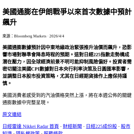
美國通膨在伊朗戰爭以來首次數據中預計
飆升
來源：Bloomberg Markets · 2026/4/4
美國通膨數據預計因中東地緣政治緊張推升油價而飆升，恐影
響市場對聯準會降息時程的預期。這對日經225指數走勢構成
潛在壓力，因全球經濟前景不明可能抑制風險偏好。投資者需
密切關注美國CPI數據對日本央行利率決策及日圓匯率影響，
並調整日本股市投資策略，尤其在日經期貨操作上應保持謹
慎。
美國消費者感受到的汽油價格突然上漲，將在本週公佈的關鍵
通膨數據中完整呈現。
原文連結
日經雷達 Nikkei Radar 首頁
·
財經新聞
·
日經225成份股
·
股市
知識
·
隱私權政策
·
服務條款