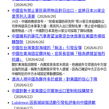
（2026/6/29）
中國宣布禁止軍民兩用物品對日出口，並將日本20家企
業等列入清單
（2026/6/29）
29日，中國商務部宣布， “防衛省國防研究所”等20家日本組織和公
司參與提高日本軍事力量，將其列入出口管制名單，禁止從中國出口
兩用物品。2月，中國對日本其他20家公司採取了類似措施
中國擁有的蓮花汽車寄望油電混合休旅車在美國市場扭
轉頹勢
（2026/6/26）
中國在台灣東部海域的「執法」引發反彈
（2026/6/25）
中國在東海固定鑽井船，官房長官稱「極為遺憾並強烈
抗議」
（2026/6/24）
關於東海氣田開發，內閣官房長官木原說，他通過外交渠道向中方提
出強烈抗議，稱單方面開發非常令人遺憾，因為已確認中方正在中日
中線附近的中方水域固定移動鑽探船。
澳洲人視中國為夥伴多於威脅，對美國的信心下降
（2026/6/23）
中國對數十家美國公司實施出口管制和採購禁令
（2026/6/22）
Lululemon 因長城瑜伽活動引發批評後向中國道歉
（2026/6/17）