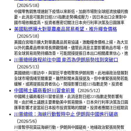
（2026/5/18）
中國零售銷售增速創下疫情以來新低，加劇市場對全球經濟放緩的擔
憂。此消息可能對日經225指數走勢構成壓力，因日本出口企業對中
國市場依賴度高。投資者應密切關注日本央行利率決策及日圓匯率
美國點燃擴大對華農產品貿易希望，推升糧食價格
（2026/5/18）
美國白宮暗示擴大對華農產品貿易協議，激勵糧食價格上揚，為大豆
以外的農產品帶來增長樂觀情緒。儘管此消息主要影響商品市場，但
若全球貿易局勢持續改善，可能間接提振日本出口相關產業信心，進
川普總統啟程前往中國 能否為伊朗局勢找到突破口
（2026/5/13）
美國總統川普訪中，與習近平會晤聚焦伊朗局勢，此地緣政治發展對
全球市場情緒至關重要。雖然新聞未直接提及，但中東緊張局勢若能
緩解，或將提振投資者信心，間接影響日經225指數走勢。投資者
中國稀土礦商看好川習會前景
（2026/5/12）
中國稀土礦商看好川習會前景，此消息對日經225指數走勢影響有
限。由於稀土議題主要牽動美中貿易關係，日本央行利率決策及日圓
匯率影響才是當前日本股市投資策略的關鍵。投資者應關注日經期貨
川普總統：海峽行動暫時中止 伊朗與中國進行磋商
（2026/5/6）
川普暫停荷莫茲海峽行動，伊朗與中國磋商，地緣政治緊張局勢暫