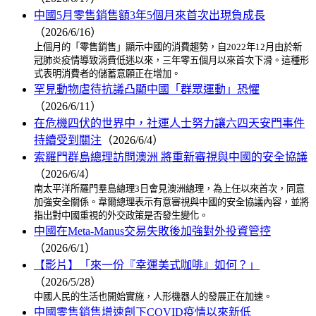
中國5月零售銷售額3年5個月來首次出現負成長
（2026/6/16）
上個月的「零售銷售」顯示中國的消費趨勢，自2022年12月由於新
冠肺炎疫情導致消費低迷以來，三年零五個月以來首次下滑。這種形
式表明消費者的儲蓄意願正在增加。
罕見動物虐待抗議凸顯中國「群眾運動」恐懼
（2026/6/11）
在危機四伏的世界中，社運人士努力讓六四天安門事件
持續受到關注
（2026/6/4）
索羅門群島總理訪問澳洲 將重新審視與中國的安全協議
（2026/6/4）
南太平洋所羅門羣島總理3日會見澳洲總理，為上任以來首次，同意
加強安全關係。韋爾總理表示有意審視與中國的安全協議內容，並將
指出對中國重視的外交政策是否發生變化。
中國在Meta-Manus交易失敗後加強對外投資管控
（2026/6/1）
【影片】「來一份『幸運美式咖啡』如何？」
（2026/5/28）
中國人民的生活也開始實施，人形機器人的發展正在加速。
中國零售銷售增速創下COVID疫情以來新低