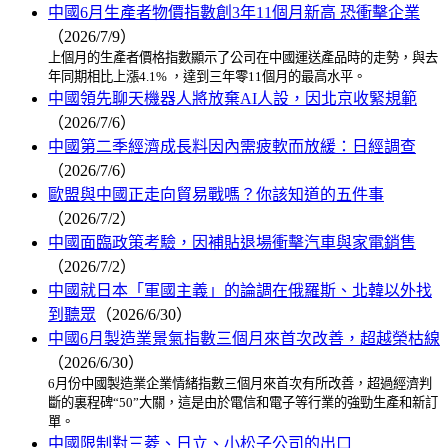
中國6月生產者物價指數創3年11個月新高 恐衝擊企業
（2026/7/9）
上個月的生產者價格指數顯示了公司在中國運送產品時的走勢，與去
年同期相比上漲4.1% ，達到三年零11個月的最高水平。
中國領先聊天機器人將放棄AI人設，因北京收緊規範
（2026/7/6）
中國第二季經濟成長料因內需疲軟而放緩：日經調查
（2026/7/6）
歐盟與中國正走向貿易戰嗎？你該知道的五件事
（2026/7/2）
中國面臨政策考驗，因補貼退場衝擊汽車與家電銷售
（2026/7/2）
中國就日本「軍國主義」的論調在俄羅斯、北韓以外找
到聽眾
（2026/6/30）
中國6月製造業景氣指數三個月來首次改善，超越榮枯線
（2026/6/30）
6月份中國製造業企業情緒指數三個月來首次有所改善，超過經濟判
斷的裏程碑“50”大關，這是由於電信和電子等行業的強勁生產和新訂
單。
中國限制對三菱、日立、小松子公司的出口