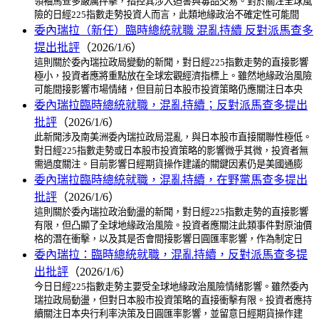
領袖馬查多嚴厲抨擊，指控其涉入迫害與毒品交易。對於關注全球風
險的日經225指數走勢投資人而言，此類地緣政治不確定性可能間
委內瑞拉（新任）臨時總統就職 混亂持續 反對派馬查多
提出批評
（2026/1/6）
這則關於委內瑞拉政局變動的新聞，對日經225指數走勢的直接影響
極小，投資者應將重點放在全球宏觀經濟指標上。雖然地緣政治風險
可能間接影響市場情緒，但目前日本股市投資策略仍應關注日本央
委內瑞拉臨時總統就職，混亂持續；反對派馬查多提出
批評
（2026/1/6）
此新聞涉及南美洲委內瑞拉政局混亂，與日本股市直接關聯性極低。
對日經225指數走勢或日本股市投資策略的影響微乎其微，投資者無
需過度關注。目前影響日經期貨操作建議的關鍵因素仍是美國通膨
委內瑞拉臨時總統就職，混亂持續，在野黨馬查多提出
批評
（2026/1/6）
這則關於委內瑞拉政治動盪的新聞，對日經225指數走勢的直接影響
有限，但凸顯了全球地緣政治風險。投資者應關注此類事件對原油價
格的潛在衝擊，以及其是否會間接影響日圓匯率影響，作為制定日
委內瑞拉：臨時總統就職，混亂持續，反對派馬查多提
出批評
（2026/1/6）
今日日經225指數走勢主要受全球地緣政治風險情緒影響。雖然委內
瑞拉政局動盪，但對日本股市投資策略的直接衝擊有限。投資者應持
續關注日本央行利率決策及日圓匯率影響，並留意日經期貨操作建