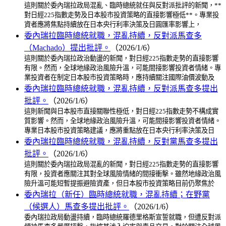
這則關於委內瑞拉政局混亂、臨時總統就任與反對派批評的新聞，**
對日經225指數走勢及日本股市投資策略的直接影響極低**。專業投
資者應將焦點持續放在日本央行利率決策及日圓匯率影響上，
委內瑞拉臨時總統就職，混亂持續，反對派馬查多
（Machado）提出批評。
（2026/1/6）
這則關於委內瑞拉政治動盪的新聞，對日經225指數走勢的直接影響
有限。然而，全球地緣政治風險升溫，可能間接影響投資者情緒。專
業投資者在制定日本股市投資策略時，應持續關注國際油價波動及
委內瑞拉臨時總統就職，混亂持續，反對派馬查多提出
批評。
（2026/1/6）
這則新聞與日本股市直接關聯性極低，對日經225指數走勢不構成實
質影響。然而，全球地緣政治風險升溫，可能間接影響投資者情緒。
專業日本股市投資策略建議，應將重點放在日本央行利率決策及日
委內瑞拉臨時總統就職，混亂持續，反對黨馬查多提出
批評。
（2026/1/6）
這則關於委內瑞拉政局混亂的新聞，對日經225指數走勢的直接影響
有限，投資者應關注其對全球風險情緒的間接衝擊。雖然地緣政治風
險升溫可能短暫提振避險資產，但日本股市投資策略目前仍聚焦於
委內瑞拉（新任）臨時總統就職，混亂持續；在野黨
（候選人）馬查多提出批評。
（2026/1/6）
委內瑞拉政局動盪持續，臨時總統羅德里格斯宣誓就職，但遭反對派