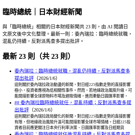
臨時總統｜日本財經新聞
與「臨時總統」相關的日本財經新聞共 23 則，由 AI 閱讀日
文原文後中文化整理。最新一則：委內瑞拉：臨時總統就職，
混亂仍持續，反對派馬查多提出批評。
最新 23 則（共 23 則）
委內瑞拉：臨時總統就職，混亂仍持續，反對派馬查多
提出批評
（2026/1/6）
這則關於委內瑞拉政治動盪的新聞，對日經225指數走勢的直接影響
極小，投資者應視為低相關性事件。然而，若地緣政治風險升級，可
能間接影響全球原物料市場及避險情緒，進而牽動日圓匯率影響，
## 委內瑞拉臨時總統就任，混亂持續；反對派馬查多提
出批評
（2026/1/6）
這則關於委內瑞拉政局變化的新聞，對日經225指數走勢的直接影響
有限，但地緣政治風險升溫可能間接影響全球市場情緒。日經225投
資者目前應更關注日本央行利率決策、日圓匯率影響及日經期貨
委內瑞拉：臨時總統就任後混亂持續，反對派馬查多提