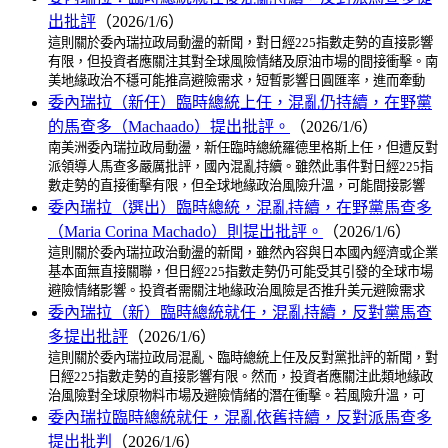
出批評
（2026/1/6）
這則關於委內瑞拉政局動盪的新聞，對日經225指數走勢的直接影響
有限，但投資者應關注其對全球風險情緒及原油市場的間接衝擊。南
美地緣政治不穩可能推高避險需求，短暫影響日圓匯率，進而牽動
委內瑞拉（新任）臨時總統上任，混亂仍持續，在野黨
的馬查多（Machaado）提出批評。
（2026/1/6）
南美洲委內瑞拉政局動盪，新任臨時總統羅德里格斯上任，但遭反對
派領導人馬查多嚴厲批評，國內混亂持續。雖然此事件對日經225指
數走勢的直接衝擊有限，但全球地緣政治風險升溫，可能間接影響
委內瑞拉（選出）臨時總統，混亂持續，在野黨馬查多
（Maria Corina Machado）則提出批評。
（2026/1/6）
這則關於委內瑞拉政治動盪的新聞，雖然內容與日本國內經濟或企業
基本面無直接關聯，但日經225指數走勢仍可能受其引發的全球市場
避險情緒影響。投資者需關注地緣政治風險是否推升美元避險需求
委內瑞拉（新）臨時總統就任，混亂持續，反對黨馬查
多提出批評
（2026/1/6）
這則關於委內瑞拉政局混亂、臨時總統上任及反對黨批評的新聞，對
日經225指數走勢的直接影響有限。然而，投資者應關注此類地緣政
治風險對全球原物料市場及避險情緒的潛在衝擊。若風險升溫，可
委內瑞拉臨時總統就任，混亂依舊持續，反對派馬查多
提出批判
（2026/1/6）