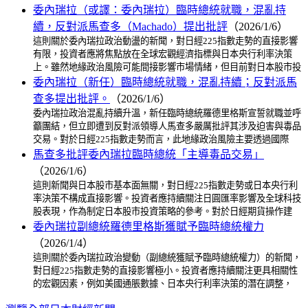
委內瑞拉（或譯：委內瑞拉）臨時總統就職，混亂持
續，反對派馬查多（Machado）提出批評
（2026/1/6）
這則關於委內瑞拉政治動盪的新聞，對日經225指數走勢的直接影響
有限，投資者應將焦點放在全球宏觀經濟指標與日本央行利率決策
上。雖然地緣政治風險可能間接影響市場情緒，但目前對日本股市投
委內瑞拉（新任）臨時總統就職，混亂持續；反對派馬
查多提出批評。
（2026/1/6）
委內瑞拉政治混亂持續升溫，新任臨時總統羅德里格斯宣誓就職並呼
籲團結，但立即遭到反對派領導人馬查多嚴厲批評其涉及迫害與毒品
交易。對於日經225指數走勢而言，此地緣政治風險主要透過國際
馬查多批評委內瑞拉臨時總統「主導毒品交易」
（2026/1/6）
這則新聞與日本股市基本面無關，對日經225指數走勢或日本央行利
率決策不構成直接影響。投資者應持續關注日圓匯率影響及全球科技
股表現，作為制定日本股市投資策略的參考。對於日經期貨操作建
委內瑞拉副總統羅德里格斯獲賦予臨時總統權力
（2026/1/4）
這則關於委內瑞拉政治變動（副總統獲賦予臨時總統權力）的新聞，
對日經225指數走勢的直接影響極小。投資者應持續關注更具相關性
的宏觀因素，例如美國通脹數據、日本央行利率決策的潛在調整，