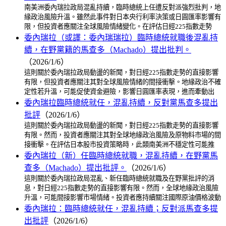
南美洲委內瑞拉政局混亂持續，臨時總統上任遭反對派強烈批判，地
緣政治風險升溫。雖然此事件對日本央行利率決策或日圓匯率影響有
限，但投資者應關注全球風險情緒變化。在評估日經225指數走勢
委內瑞拉（或譯：委內瑞瑞拉）臨時總統就職後混亂持
續，在野黨籍的馬查多（Machado）提出批判。
（2026/1/6）
這則關於委內瑞拉政局動盪的新聞，對日經225指數走勢的直接影響
有限，但投資者應關注其對全球風險情緒的間接衝擊。地緣政治不確
定性若升溫，可能促使資金避險，影響日圓匯率表現，進而牽動出
委內瑞拉臨時總統就任，混亂持續，反對黨馬查多提出
批評
（2026/1/6）
這則關於委內瑞拉政局動盪的新聞，對日經225指數走勢的直接影響
有限。然而，投資者應關注其對全球地緣政治風險及原物料市場的間
接衝擊。在評估日本股市投資策略時，此類南美洲不穩定性可能推
委內瑞拉（新）任臨時總統就職，混亂持續，在野黨馬
查多（Machado）提出批評。
（2026/1/6）
這則關於委內瑞拉政局混亂、新任臨時總統就職及在野黨批評的消
息，對日經225指數走勢的直接影響有限。然而，全球地緣政治風險
升溫，可能間接影響市場情緒。投資者應持續關注國際原油價格波動
委內瑞拉：臨時總統就任，混亂持續；反對派馬查多提
出批評
（2026/1/6）