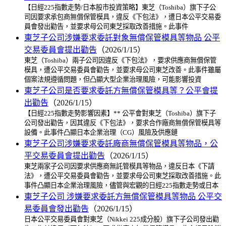
【日經225指數走勢/日本股市投資策略】東芝（Toshiba）旗下子公
司因要求承包商無償保管模具，違反《下包法》，遭日本公平交易委
員會發出勸告，並要求母公司東芝採取改善措施。此事件
東芝子公司涉嫌要求委託對象無償保管模具等物品 公平
交易委員會提出勸告
（2026/1/15）
東芝（Toshiba）兩子公司因違反《下包法》，要求供應商無償保管
模具，遭公平交易委員會勸告，並要求母公司東芝改善。此事件雖屬
個案法規遵循問題，但凸顯大型企業治理風險，可能影響投資
東芝子公司是否要求委託方無償保管模具等？公平會提
出勸告
（2026/1/15）
【日經225指數走勢影響因素】** 公平會對東芝（Toshiba）旗下子
公司發出勸告，因其違反《下包法》，要求合作廠商無償保管模具等
設備。此事件凸顯日本企業治理（CG）風險及供應鏈
東芝子公司涉嫌要求委託廠商無償保管模具等物品，公
平交易委員會提出勸告
（2026/1/15）
東芝兩家子公司因要求供應商無託管模具等物品，違反日本《下請
法》，遭公平交易委員會勸告，並要求母公司東芝採取改善措施。此
事件凸顯日本企業治理風險，儘管與宏觀的日經225指數走勢或日本
東芝子公司 涉嫌要求委託方無償保管模具等物品 公平交
易委員會發出勸告
（2026/1/15）
日本公平交易委員會對東芝（Nikkei 225成分股）旗下子公司發出勸