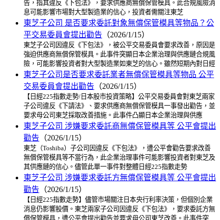
告，指其違反《下包法》，要求供應商無償保管模具。此合規風險消
息可能影響市場對大型製造業的信心，投資者需關注東芝
東芝子公司 是否要求委託對象無償保管模具等物品？公
平交易委員會提出勸告
（2026/1/15）
東芝子公司因違反《下包法》，被公平交易委員會要求改善，原因是
強迫供應商無償保管模具。此事件突顯日本企業治理與供應鏈合規風
險，可能影響投資者對大型製造業如東芝的信心。雖然短期內對日經
東芝子公司是否要求委託業者無償保管模具等物品 公平
交易委員會提出勸告
（2026/1/15）
【日經225指數走勢/日本股市投資策略】公平交易委員會對東芝兩家
子公司違反《下請法》、要求供應商無償保管模具一事發出勸告，並
要求母公司東芝採取改善措施。此事件凸顯日本企業治理與供應
東芝子公司 涉嫌要求委託商無償保管模具等 公平會提出
勸告
（2026/1/15）
東芝（Toshiba）子公司因違反《下包法》，遭公平會勸告要求改善
無償保管模具等不當行為，此企業治理事件可能影響投資者對東芝及
其供應鏈的信心。儘管此單一事件對整體日經225指數走勢
東芝子公司 涉嫌要求委託方無償保管模具等 公平會提出
勸告
（2026/1/15）
【日經225指數走勢】儘管市場關注日本央行利率決策，但個別企業
消息仍影響股價。東芝兩家子公司因違反《下包法》，要求委託方無
償保管模具，遭公平會提出勸告並要求母公司東芝改善。此事件突