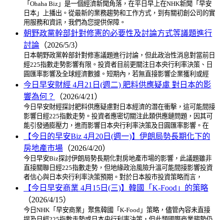
「Ohaha Biz」是一個經濟新聞角落，在平日早上在NHK新聞「早安
日本」上播出。從最新的業務趨勢和工作方式，到有關初創公司的實
用服務和資訊，我們為您提供保障。
朝野政黨幹部針對修憲的必要性及討論方式等議題進行
討論
（2026/5/3）
日本朝野政黨幹部針對修憲議題進行討論，但此政治性消息對當前日
經225指數走勢影響有限。投資者目前更關注日本央行利率決策、日
圓匯率影響及全球經濟數據。短期內，若無直接影響企業獲利或經
今日早安財經 4月21日(週二) 肥料供應疑慮 對日本的影
響為何？
（2026/4/21）
今日早安財經探討肥料供應疑慮對日本經濟的潛在衝擊，這可能間接
影響日經225指數走勢。投資者應密切關注此類供應鏈問題，因其可
能引發通膨壓力，進而影響日本央行利率決策及日圓匯率影響。在
【今日的早安Biz 4月20日(週一)】伊朗局勢長期化下的
房地產市場
（2026/4/20）
今日早安Biz探討伊朗局勢長期化對房地產市場的影響，此議題雖非
直接關聯日經225指數走勢，但地緣政治風險升溫可能間接影響投資
者信心與日本央行利率決策預期。對於日本股市投資策略而言，
【今日早安商業 4月15日(三)】韓國「K-Food」的策略
（2026/4/15）
今日NHK「早安商業」聚焦韓國「K-Food」策略，儘管內容未直接
提及日經225指數走勢或日本央行利率決策，但此類國際商業趨勢仍