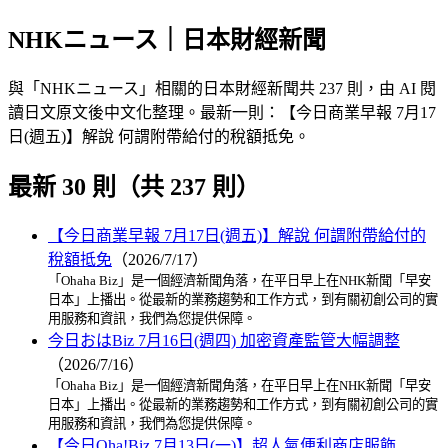
NHKニュース｜日本財經新聞
與「NHKニュース」相關的日本財經新聞共 237 則，由 AI 閱
讀日文原文後中文化整理。最新一則：【今日商業早報 7月17
日(週五)】解說 何謂附帶給付的稅額抵免。
最新 30 則（共 237 則）
【今日商業早報 7月17日(週五)】解說 何謂附帶給付的
稅額抵免
（2026/7/17）
「Ohaha Biz」是一個經濟新聞角落，在平日早上在NHK新聞「早安
日本」上播出。從最新的業務趨勢和工作方式，到有關初創公司的實
用服務和資訊，我們為您提供保障。
今日おはBiz 7月16日(週四) 加密資產監管大幅調整
（2026/7/16）
「Ohaha Biz」是一個經濟新聞角落，在平日早上在NHK新聞「早安
日本」上播出。從最新的業務趨勢和工作方式，到有關初創公司的實
用服務和資訊，我們為您提供保障。
【今日Oha!Biz 7月13日(一)】超人氣便利商店服飾