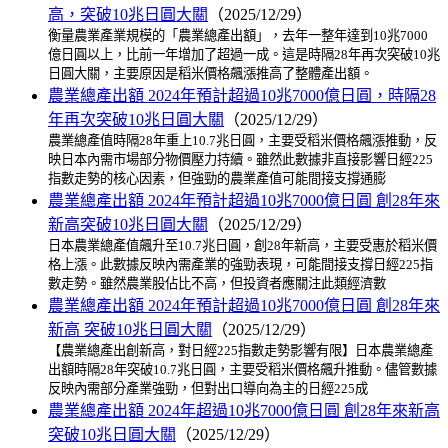
高，突破10兆日圓大關
（2025/12/29）
衡量農業產業規模的「農業總產出額」，去年一整年達到10兆7000
億日圓以上，比前一年增加了超過一成。這是時隔28年再次突破10兆
日圓大關，主要原因是稻米價格飆漲推高了整體產出額。
農業總產出額 2024年預計超過10兆7000億日圓，時隔28
年再次突破10兆日圓大關
（2025/12/29）
農業總產值時隔28年重上10.7兆日圓，主要受稻米價格飆漲推動，反
映日本內需市場部分物價壓力持續。雖然此數據非直接影響日經225
指數走勢的核心因素，但強勁的農業產值可能間接支撐通膨
農業總產出額 2024年預計超過10兆7000億日圓 創28年來
新高突破10兆日圓大關
（2025/12/29）
日本農業總產值飆升至10.7兆日圓，創28年新高，主要受惠於稻米價
格上漲。此數據反映內需產業的強勁表現，可能間接支撐日經225指
數走勢。雖然農業股佔比不高，但投資者應關注此類經濟數
農業總產出額 2024年預計超過10兆7000億日圓 創28年來
新高 突破10兆日圓大關
（2025/12/29）
【農業總產出創新高，對日經225指數走勢影響有限】日本農業總產
出額時隔28年突破10.7兆日圓，主要受稻米價格飆升推動。儘管數據
反映內需部分產業強勁，但對出口導向為主的日經225成
農業總產出額 2024年超過10兆7000億日圓 創28年來新高
突破10兆日圓大關
（2025/12/29）