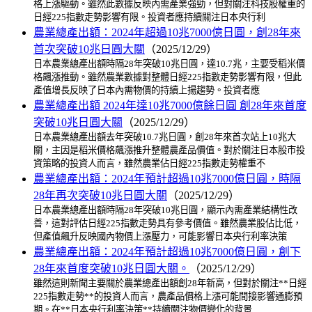
格上漲驅動。雖然此數據反映內需產業強勁，但對關注科技股權重的
日經225指數走勢影響有限。投資者應持續關注日本央行利
農業總產出額：2024年超過10兆7000億日圓，創28年來
首次突破10兆日圓大關
（2025/12/29）
日本農業總產出額時隔28年突破10兆日圓，達10.7兆，主要受稻米價
格飆漲推動。雖然農業數據對整體日經225指數走勢影響有限，但此
產值增長反映了日本內需物價的持續上揚趨勢。投資者應
農業總產出額 2024年達10兆7000億餘日圓 創28年來首度
突破10兆日圓大關
（2025/12/29）
日本農業總產出額去年突破10.7兆日圓，創28年來首次站上10兆大
關，主因是稻米價格飆漲推升整體農產品價值。對於關注日本股市投
資策略的投資人而言，雖然農業佔日經225指數走勢權重不
農業總產出額：2024年預計超過10兆7000億日圓，時隔
28年再次突破10兆日圓大關
（2025/12/29）
日本農業總產出額時隔28年突破10兆日圓，顯示內需產業結構性改
善，這對評估日經225指數走勢具有參考價值。雖然農業股佔比低，
但產值飆升反映國內物價上漲壓力，可能影響日本央行利率決策
農業總產出額：2024年預計超過10兆7000億日圓，創下
28年來首度突破10兆日圓大關。
（2025/12/29）
雖然這則新聞主要關於農業總產出額創28年新高，但對於關注**日經
225指數走勢**的投資人而言，農產品價格上漲可能間接影響通膨預
期。在**日本央行利率決策**持續關注物價變化的背景