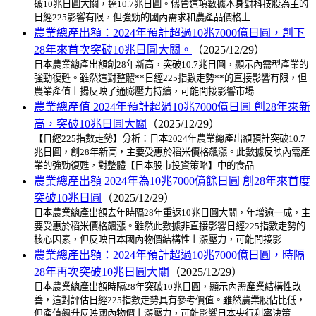
破10兆日圓大關，達10.7兆日圓。儘管這項數據本身對科技股為主的
日經225影響有限，但強勁的國內需求和農產品價格上
農業總產出額：2024年預計超過10兆7000億日圓，創下
28年來首次突破10兆日圓大關。
（2025/12/29）
日本農業總產出額創28年新高，突破10.7兆日圓，顯示內需型產業的
強勁復甦。雖然這對整體**日經225指數走勢**的直接影響有限，但
農業產值上揚反映了通膨壓力持續，可能間接影響市場
農業總產值 2024年預計超過10兆7000億日圓 創28年來新
高，突破10兆日圓大關
（2025/12/29）
【日經225指數走勢】分析：日本2024年農業總產出額預計突破10.7
兆日圓，創28年新高，主要受惠於稻米價格飆漲。此數據反映內需產
業的強勁復甦，對整體【日本股市投資策略】中的食品
農業總產出額 2024年為10兆7000億餘日圓 創28年來首度
突破10兆日圓
（2025/12/29）
日本農業總產出額去年時隔28年重返10兆日圓大關，年增逾一成，主
要受惠於稻米價格飆漲。雖然此數據非直接影響日經225指數走勢的
核心因素，但反映日本國內物價結構性上漲壓力，可能間接影
農業總產出額：2024年預計超過10兆7000億日圓，時隔
28年再次突破10兆日圓大關
（2025/12/29）
日本農業總產出額時隔28年突破10兆日圓，顯示內需產業結構性改
善，這對評估日經225指數走勢具有參考價值。雖然農業股佔比低，
但產值飆升反映國內物價上漲壓力，可能影響日本央行利率決策