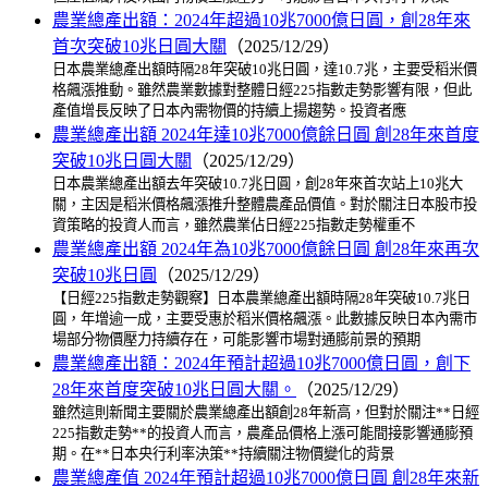
農業總產出額：2024年超過10兆7000億日圓，創28年來
首次突破10兆日圓大關
（2025/12/29）
日本農業總產出額時隔28年突破10兆日圓，達10.7兆，主要受稻米價
格飆漲推動。雖然農業數據對整體日經225指數走勢影響有限，但此
產值增長反映了日本內需物價的持續上揚趨勢。投資者應
農業總產出額 2024年達10兆7000億餘日圓 創28年來首度
突破10兆日圓大關
（2025/12/29）
日本農業總產出額去年突破10.7兆日圓，創28年來首次站上10兆大
關，主因是稻米價格飆漲推升整體農產品價值。對於關注日本股市投
資策略的投資人而言，雖然農業佔日經225指數走勢權重不
農業總產出額 2024年為10兆7000億餘日圓 創28年來再次
突破10兆日圓
（2025/12/29）
【日經225指數走勢觀察】日本農業總產出額時隔28年突破10.7兆日
圓，年增逾一成，主要受惠於稻米價格飆漲。此數據反映日本內需市
場部分物價壓力持續存在，可能影響市場對通膨前景的預期
農業總產出額：2024年預計超過10兆7000億日圓，創下
28年來首度突破10兆日圓大關。
（2025/12/29）
雖然這則新聞主要關於農業總產出額創28年新高，但對於關注**日經
225指數走勢**的投資人而言，農產品價格上漲可能間接影響通膨預
期。在**日本央行利率決策**持續關注物價變化的背景
農業總產值 2024年預計超過10兆7000億日圓 創28年來新