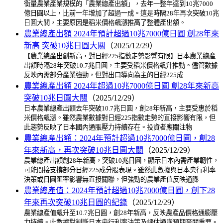
衡量農業產業規模的「農業總產出額」，去年一整年達到10兆7000
億日圓以上，比前一年增加了超過一成。這是時隔28年再次突破10兆
日圓大關，主要原因是稻米價格飆漲推高了整體產出額。
農業總產出額 2024年預計超過10兆7000億日圓 創28年來
新高 突破10兆日圓大關
（2025/12/29）
【農業總產出創新高，對日經225指數走勢影響有限】日本農業總產
出額時隔28年突破10.7兆日圓，主要受稻米價格飆升推動。儘管數據
反映內需部分產業強勁，但對出口導向為主的日經225成
農業總產出額 2024年超過10兆7000億日圓 創28年來新高
突破10兆日圓大關
（2025/12/29）
日本農業總產出額去年突破10.7兆日圓，創28年新高，主要受惠於稻
米價格飆漲。雖然農業數據對日經225指數走勢的直接影響有限，但
此趨勢反映了日本國內通脹壓力持續存在。投資者應關注物
農業總產出額：2024年預計超過10兆7000億日圓，創28
年來新高，再次突破10兆日圓大關
（2025/12/29）
農業總產出額創28年新高，突破10兆日圓，顯示日本內需產業韌性，
可能間接支撐部分日經225成分股表現。雖然此數據與日本央行利率
決策或日圓匯率影響無直接關聯，但強勁的農業產值反映通膨
農業總產值：2024年預計超過10兆7000億日圓，創下28
年來再次突破10兆日圓的紀錄
（2025/12/29）
農業總產值飆升至10.7兆日圓，創28年新高，反映農產品價格通膨壓
力持續。此數據對判斷日本央行利率決策及評估通膨預期至關重要。