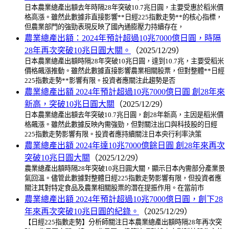
日本農業總產出額去年時隔28年突破10.7兆日圓，主要受惠於稻米價
格高漲。雖然此數據非直接影響**日經225指數走勢**的核心指標，
但農業部門的強勁表現反映了國內通膨壓力持續存在，
農業總產出額：2024年預計超過10兆7000億日圓，時隔
28年再次突破10兆日圓大關。
（2025/12/29）
日本農業總產出額時隔28年突破10兆日圓，達到10.7兆，主要受稻米
價格飆漲推動。雖然此數據直接影響農業相關股票，但對整體**日經
225指數走勢**影響有限。投資者應關注此趨勢是否
農業總產出額 2024年預計超過10兆7000億日圓 創28年來
新高，突破10兆日圓大關
（2025/12/29）
日本農業總產出額去年突破10.7兆日圓，創28年新高，主因是稻米價
格飆漲。雖然此數據反映內需強勁，但對關注出口與科技股的日經
225指數走勢影響有限。投資者應持續關注日本央行利率決策
農業總產出額 2024年達10兆7000億餘日圓 創28年來再次
突破10兆日圓大關
（2025/12/29）
農業總產出額時隔28年突破10兆日圓大關，顯示日本內需部分產業景
氣回溫。儘管此數據對整體日經225指數走勢影響有限，但投資者應
關注其對特定食品及農業相關股票的潛在提振作用。在當前市
農業總產出額 2024年預計超過10兆7000億日圓，創下28
年來再次突破10兆日圓的紀錄。
（2025/12/29）
【日經225指數走勢】分析師關注日本農業總產出額時隔28年再次突