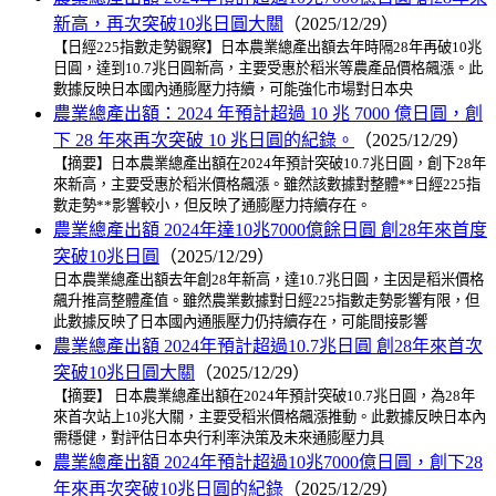
新高，再次突破10兆日圓大關
（2025/12/29）
【日經225指數走勢觀察】日本農業總產出額去年時隔28年再破10兆
日圓，達到10.7兆日圓新高，主要受惠於稻米等農產品價格飆漲。此
數據反映日本國內通膨壓力持續，可能強化市場對日本央
農業總產出額：2024 年預計超過 10 兆 7000 億日圓，創
下 28 年來再次突破 10 兆日圓的紀錄。
（2025/12/29）
【摘要】日本農業總產出額在2024年預計突破10.7兆日圓，創下28年
來新高，主要受惠於稻米價格飆漲。雖然該數據對整體**日經225指
數走勢**影響較小，但反映了通膨壓力持續存在。
農業總產出額 2024年達10兆7000億餘日圓 創28年來首度
突破10兆日圓
（2025/12/29）
日本農業總產出額去年創28年新高，達10.7兆日圓，主因是稻米價格
飆升推高整體產值。雖然農業數據對日經225指數走勢影響有限，但
此數據反映了日本國內通脹壓力仍持續存在，可能間接影響
農業總產出額 2024年預計超過10.7兆日圓 創28年來首次
突破10兆日圓大關
（2025/12/29）
【摘要】 日本農業總產出額在2024年預計突破10.7兆日圓，為28年
來首次站上10兆大關，主要受稻米價格飆漲推動。此數據反映日本內
需穩健，對評估日本央行利率決策及未來通膨壓力具
農業總產出額 2024年預計超過10兆7000億日圓，創下28
年來再次突破10兆日圓的紀錄
（2025/12/29）