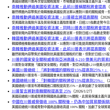
美國前總統川普再次發出關稅威脅，市場擔憂貿易保護主義升溫，可能
南韓推動通過美國投資法案，此前川普稱關稅將會提高
（
雖然標題內容聚焦於南韓推動美國投資法案以應對川普的關稅威脅，但
南韓推動通過美國投資法案，川普揚言將提高關稅
（2026
受美國政治風險升溫及貿易保護主義陰影籠罩，日經225指數走勢今
南韓推動通過美國投資法案，同時川普表示關稅將會提高
儘管新聞內容聚焦於南韓推動美國投資法案，但對日經225指數走勢
韓國推動通過美國投資法案，此前川普表示將提高關稅
（
韓國積極推動通過美國投資法案，以應對川普可能提高關稅的貿易保護
南韓推動通過美國投資法案，此前川普表示將提高關稅
（
雖然新聞內容聚焦於南韓對抗美國潛在關稅的行動，但對於日經225
川普的國家安全關稅威脅與亞洲高達 6,210 億美元的貿易
川普對全球實施「國家安全關稅」的威脅，對亞洲高達6,210億美元
美國川普總統：「將對韓國的關稅從15%提高到25%。」
美國總統川普宣布，因韓國國會未批准關稅協議，將對韓國汽車及醫藥
美國總統川普：「對韓國的關稅將從15%提高到25%」
（2
美國總統川普宣布將韓國進口關稅提高至25%，此舉加劇了全球貿易
川普誓言將對南韓關稅提高至 25%
（2026/1/27）
美國前總統川普威脅將對韓國商品課徵25%關稅，此貿易保護主義升
中國在川普威脅徵收 100% 關稅後，仍為中加貿易關係辯
美國前總統川普威脅對中國商品徵收高達 100% 關稅，加劇了全球