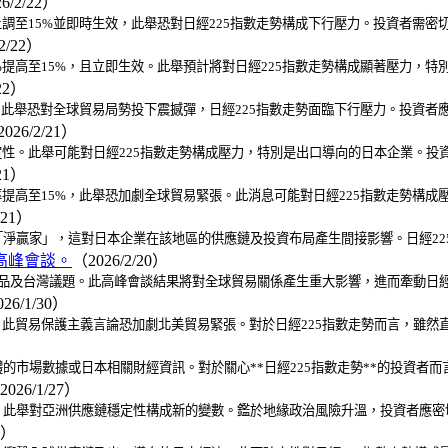
6/2/22）
調至15%並即時生效，此舉恐對日經225指數走勢構成下行壓力。投資者需
2/22）
提高至15%，且立即生效。此舉預計將對日經225指數走勢構成顯著壓力，
22）
，此舉恐對全球貿易局勢投下震撼彈，日經225指數走勢面臨下行壓力。投資
026/2/21）
定性。此舉可能對日經225指數走勢構成壓力，特別是出口導向的日本企業。投
21）
提高至15%，此舉恐加劇全球貿易緊張。此消息可能對日經225指數走勢構
/21）
淨贏家」，這對日本企業在該地區的供應鏈及投資布局產生間接影響。日經22
高峰會談。
（2026/2/20）
品及台灣議題。此高峰會談結果將對全球貿易關係產生重大影響，進而牽動日經
26/1/30）
，此貿易保護主義言論恐加劇北美貿易緊張。對於日經225指數走勢而言，雖然
市場數據或日本相關財經資訊。對於關心**日經225指數走勢**的投資者而
2026/1/27）
此舉對亞洲供應鏈穩定性構成新的變數。鑑於地緣政治風險升溫，投資者應密切
7）