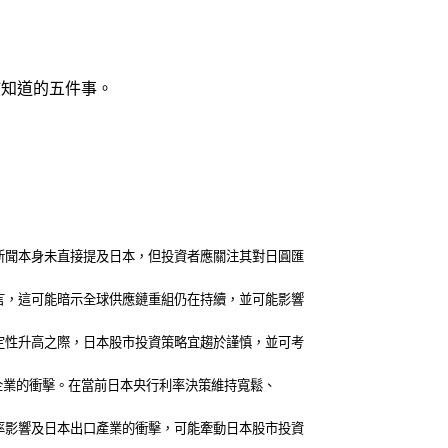
該知道的五件事。
新聞本身未直接提及日本，但投資者應關注其對日圓匯
言，這可能暗示全球供應鏈重組仍在持續，並可能影響
定性升高之際，日本股市投資策略宜趨於謹慎，並可考
口企業的衝擊。在當前日本央行利率決策維持寬鬆、
率影響及日本出口產業的衝擊，可能牽動日本股市投資