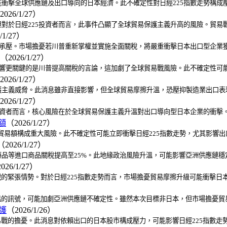
衝擊全球供應鏈及出口導向的日本經濟。此不確定性對日經225指數走勢構成
2026/1/27）
對於日經225投資者而言，此事件凸顯了全球貿易保護主義升高的風險。貿易
/1/27）
日承壓。市場擔憂若川普重新掌權並實施全面關稅，將嚴重衝擊日本出口型企業
（2026/1/27）
影響更關鍵的是川普提高關稅的言論，這加劇了全球貿易戰風險。此不確定性可
2026/1/27）
主義威脅。此消息雖非直接影響，但全球貿易摩擦升溫，恐壓抑製造業出口表現
2026/1/27）
投資者而言，核心風險在於全球貿易保護主義升溫對出口導向型日本企業的衝擊
額
（2026/1/27）
的貿易額構成重大風險。此不確定性可能立即衝擊日經225指數走勢，尤其影響
（2026/1/27）
品等進口商品關稅提高至25%。此地緣政治風險升溫，可能影響亞洲供應鏈穩定
026/1/27）
戰的緊張情勢。對於日經225指數走勢而言，市場擔憂貿易摩擦升級可能衝擊日
溫的訊號，可能加劇亞洲供應鏈不確定性。雖然本次目標非日本，但市場擔憂貿
護
（2026/1/26）
貿易戰的擔憂。此消息對依賴出口的日本股市構成壓力，可能影響日經225指數