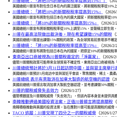
川普總統：「將把10%的新關稅稅率提高到15%」」
（202
美國總統川普宣布對包含日本在內的廣泛國家，將新關稅稅率從10%上
川普總統：「將把10%的新關稅稅率提高到15%」
（2026/
美國總統川普宣布將對包括日本在內的廣大國家，把新關稅稅率從10%
川普總統：「將10%的新關稅稅率提高到15%」
（2026/2/
美國總統川普宣布將新關稅稅率從10%上調至15%，並聲稱立即生效
川普在最高法院做出裁決後，現在希望課徵15%的關稅
（2
美國前總統川普提出課徵15%關稅的政策，為全球貿易前景增添不確
川普總統：「將10%的新關稅稅率提高至15%」
（2026/2/
美國總統川普宣布將對包括日本在內的國家，把原定10%的新關稅稅率
東南亞出口商被視為川普關稅裁定的「淨贏家」
（2026/2
儘管川普關稅政策可能帶來全球貿易不確定性，東南亞出口商被視為「
川普總統預計將於3月31日起訪問中國，並與習主席舉行
美國總統川普預計3月底訪中並與習近平會談，聚焦關稅、稀土、農產
川普總統 表示有意取消在加拿大製造的航空機的認證
（20
美國前總統川普揚言取消加拿大製航空器認證，並考慮課徵50%關稅
川普的關稅威脅失去效力
（2026/1/27）
儘管標題提及川普關稅威脅「失去效力」，但該內容本身並未提供具體的
南韓推動通過美國投資法案，正值川普揚言將提高關稅
（
南韓積極推動與美國的投資法案，旨在應對川普可能提高關稅的威脅，
TACO 追蹤：川普兌現了四分之一的關稅威脅
（2026/1/2