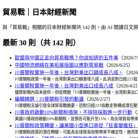
貿易戰｜日本財經新聞
與「貿易戰」相關的日本財經新聞共 142 則，由 AI 閱
最新 30 則（共 142 則）
歐盟與中國正走向貿易戰嗎？你該知道的五件事
（2026/7
中國物流網絡在美拓展版圖以應對貿易戰
（2026/6/25）
川普關稅實施一年後，台灣對美出口額成長八成。
（2026
川普關稅政策一年後，台灣對美出口額激增八成，此消息對日經225
川普關稅實施一年後，台灣對美出口成長八成
（2026/4/2
儘管新聞內容未提供，但從標題「川普關稅實施一年後，台灣對美出口
編輯精選：川普關稅引發的動盪
（2026/2/27）
川普關稅言論引發全球貿易戰擔憂，恐對日經225指數走勢構成潛在
川普政府啟動10%新關稅措施，不排除採取進一步行動
（2
美國川普政府啟動10%新關稅，並預告可能升至15%，為全球貿易帶
川普關稅政策轉變，讓美國小型進口商從「狂喜變瘋狂」
川普關稅政策的潛在轉變，可能為全球貿易局勢帶來不確定性，進而影