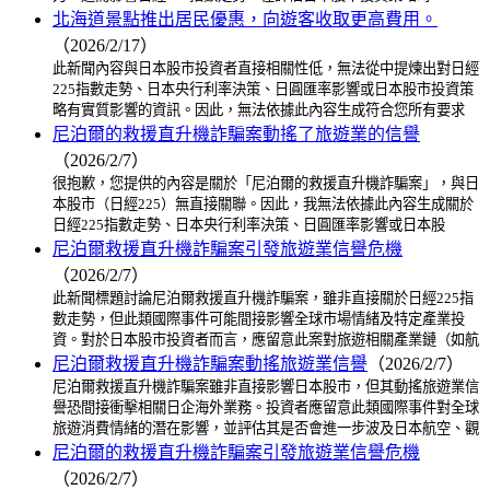
北海道景點推出居民優惠，向遊客收取更高費用。
（2026/2/17）
此新聞內容與日本股市投資者直接相關性低，無法從中提煉出對日經
225指數走勢、日本央行利率決策、日圓匯率影響或日本股市投資策
略有實質影響的資訊。因此，無法依據此內容生成符合您所有要求
尼泊爾的救援直升機詐騙案動搖了旅遊業的信譽
（2026/2/7）
很抱歉，您提供的內容是關於「尼泊爾的救援直升機詐騙案」，與日
本股市（日經225）無直接關聯。因此，我無法依據此內容生成關於
日經225指數走勢、日本央行利率決策、日圓匯率影響或日本股
尼泊爾救援直升機詐騙案引發旅遊業信譽危機
（2026/2/7）
此新聞標題討論尼泊爾救援直升機詐騙案，雖非直接關於日經225指
數走勢，但此類國際事件可能間接影響全球市場情緒及特定產業投
資。對於日本股市投資者而言，應留意此案對旅遊相關產業鏈（如航
尼泊爾救援直升機詐騙案動搖旅遊業信譽
（2026/2/7）
尼泊爾救援直升機詐騙案雖非直接影響日本股市，但其動搖旅遊業信
譽恐間接衝擊相關日企海外業務。投資者應留意此類國際事件對全球
旅遊消費情緒的潛在影響，並評估其是否會進一步波及日本航空、觀
尼泊爾的救援直升機詐騙案引發旅遊業信譽危機
（2026/2/7）