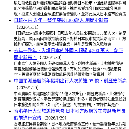
尼泊爾救援直升機詐騙案雖非直接影響日本股市，但此類國際事件可
能間接衝擊亞洲旅遊相關產業鏈，進而影響部分日經225成分股表
現。投資人應關注全球旅遊業信譽變化，並將此納入日本股市投資策
日韓往來 去年一整年突破1300萬人 創歷史新高
（2026/1/31）
【日經225指數走勢觀察】日韓去年人員往來突破1,300萬人次，創歷
史新高，顯示兩國關係持續改善。對於日本股市投資策略而言，此數
據利好觀光、航空及零售相關企業，特別是受惠於入境旅遊
去年一整年，入境日本的外國人超過 4,200 萬人，創下
歷史新高。
（2026/1/30）
日本去年入境外國人突破4200萬人次，創歷史新高，此數據對旅遊、
零售及服務業板塊構成強勁支撐，有利於整體**日經225指數走勢
**。投資者應關注此消費動能是否能持續推動企業獲利，並
中國預測農曆新年假期出行人次將達 95 億，創歷史新高
（2026/1/29）
中國農曆新年期間預計將有 95 億人次出行，創歷史新高，此強勁的
消費預期對觀光、零售等類股構成潛在利多。投資者應關注此數據對
日本旅遊相關企業（如百貨、航空）的提振作用，並評估其是否
香港舉行大型旅遊博覽會 日本地方政府等在農曆新年長
假前進行宣傳
（2026/1/29）
香港旅遊博覽會期間，日本地方政府積極宣傳，預示農曆新年長假期