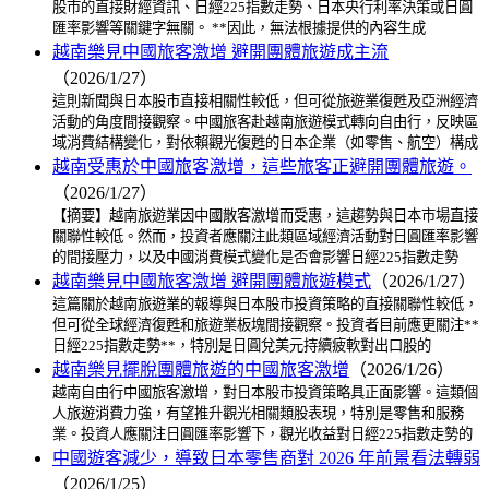
股市的直接財經資訊、日經225指數走勢、日本央行利率決策或日圓
匯率影響等關鍵字無關。 **因此，無法根據提供的內容生成
越南樂見中國旅客激增 避開團體旅遊成主流
（2026/1/27）
這則新聞與日本股市直接相關性較低，但可從旅遊業復甦及亞洲經濟
活動的角度間接觀察。中國旅客赴越南旅遊模式轉向自由行，反映區
域消費結構變化，對依賴觀光復甦的日本企業（如零售、航空）構成
越南受惠於中國旅客激增，這些旅客正避開團體旅遊。
（2026/1/27）
【摘要】越南旅遊業因中國散客激增而受惠，這趨勢與日本市場直接
關聯性較低。然而，投資者應關注此類區域經濟活動對日圓匯率影響
的間接壓力，以及中國消費模式變化是否會影響日經225指數走勢
越南樂見中國旅客激增 避開團體旅遊模式
（2026/1/27）
這篇關於越南旅遊業的報導與日本股市投資策略的直接關聯性較低，
但可從全球經濟復甦和旅遊業板塊間接觀察。投資者目前應更關注**
日經225指數走勢**，特別是日圓兌美元持續疲軟對出口股的
越南樂見擺脫團體旅遊的中國旅客激增
（2026/1/26）
越南自由行中國旅客激增，對日本股市投資策略具正面影響。這類個
人旅遊消費力強，有望推升觀光相關類股表現，特別是零售和服務
業。投資人應關注日圓匯率影響下，觀光收益對日經225指數走勢的
中國遊客減少，導致日本零售商對 2026 年前景看法轉弱
（2026/1/25）