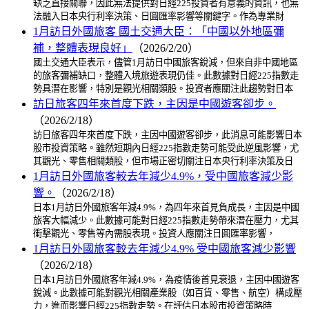
缺乏直接關聯，因此無法提供對日經225投資者有意義的資訊，也無
法融入日本央行利率決策、日圓匯率影響等關鍵字。作為專業財
1月訪日外國旅客 國土交通大臣：「中國以外地區彌
補，整體表現良好」
（2026/2/20）
國土交通大臣表示，儘管1月訪日中國旅客銳減，但來自非中國地區
的旅客彌補缺口，整體入境旅遊表現仍佳。此數據對日經225指數走
勢具潛在影響，特別是觀光相關類股。投資者應關注此趨勢對日本
訪日旅客四年來首度下跌，主因是中國遊客卻步。
（2026/2/18）
訪日旅客四年來首度下跌，主因中國遊客卻步，此消息可能影響日本
股市投資策略。雖然短期內日經225指數走勢可能受此逆風影響，尤
其觀光、零售相關類股，但市場正密切關注日本央行利率決策及日
1月訪日外國旅客較去年減少4.9%，受中國旅客減少影
響。
（2026/2/18）
日本1月訪日外國旅客年減4.9%，為四年來首見負成長，主因是中國
旅客大幅減少。此數據可能對日經225指數走勢帶來潛在壓力，尤其
衝擊觀光、零售等內需股表現。投資人應關注日圓匯率影響，
1月訪日外國旅客較去年減少4.9% 受中國旅客減少影響
（2026/2/18）
日本1月訪日外國旅客年減4.9%，為疫情後首見衰退，主因中國遊客
銳減。此數據可能對觀光相關產業股（如百貨、零售、航空）構成壓
力，進而影響日經225指數走勢。在評估日本股市投資策略時