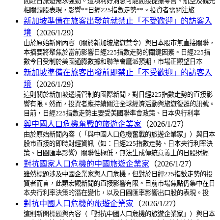
間赴日旅遊需求強勁。這項利好消息可能間接提振零售、航空及觀光
相關類股表現，影響**日經225指數走勢**。投資者需關注旅
新加坡準備在旅客出發前就禁止「不受歡迎」的訪客入
境
（2026/1/29）
由於原始新聞內容（關於新加坡旅遊禁令）與日本股市無直接關聯，
本摘要將聚焦於當前影響日經225指數走勢的關鍵因素。日經225指
數今日受制於美國通膨數據和聯準會鷹派預期，市場正觀望日本
新加坡準備在旅客出發前即禁止「不受歡迎」的訪客入
境
（2026/1/29）
這則關於新加坡邊境管制的國際新聞，對日經225指數走勢的直接影
響有限。然而，投資者應持續關注全球經濟活動與旅遊復甦的訊號。
目前，日經225指數走勢主要受美國聯準會政策、日本央行利率
與中國人口危機奮戰的旅遊企業家
（2026/1/27）
由於原始新聞內容（「與中國人口危機奮戰的旅遊企業家」）與日本
股市直接的即時財經資訊（如：日經225指數走勢、日本央行利率決
策、日圓匯率影響）關聯性極低，無法生成傳統意義上的日股財經
對抗國家人口危機的中國旅遊企業家
（2026/1/27）
雖然標題涉及中國企業家與人口危機，但對於日經225指數走勢的投
資者而言，此類宏觀新聞的直接影響有限。目前市場焦點仍集中在日
本央行利率決策的潛在變化，以及日圓匯率影響出口股的表現。投
對抗中國人口危機的旅遊企業家
（2026/1/27）
這則新聞標題與內容（「對抗中國人口危機的旅遊企業家」）與日本