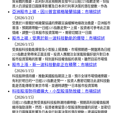
貿易戰的擔憂。此利好消息預期將支撐今日日經225指數走勢，但投
資人仍須留意日圓匯率影響及日本央行利率決策的潛在變數，作為
亞洲股市上揚，因川普宣揚格陵蘭協議：市場綜述
（2026/1/21）
受惠於川普關於格陵蘭協議的樂觀言論緩解地緣政治擔憂，亞洲股市
普漲，預期將帶動**日經225指數走勢**上揚。投資者可參考此正面
情緒，調整**日本股市投資策略**。需密切關注**日圓
股市上揚，受惠於新一波科技動能的爆發：市場綜述
（2026/1/15）
受美股科技動能爆發及小型股上揚激勵，市場預期週一開盤將為日經
225指數走勢帶來正面支撐。投資人應關注全球風險偏好提升對日本
股市投資策略的影響，特別是科技權值股的表現。雖然目前市場情
股市上漲，新一波科技動能正在積聚：市場綜述
（2026/1/15）
科技股熱情持續，推動美國股指期貨上漲，預示全球市場情緒樂觀，
有利於明日的**日經225指數走勢**。投資人應密切關注此波科技動
能是否能傳導至東京市場，並適時調整**日本股市投資策略
科技股漲勢持續擴大，小型股漲勢放緩：市場綜述
（2026/1/15）
日經225指數走勢受美股科技股熱潮持續帶動，預期高科技權值股將
維持強勁漲勢。然而，投資者需留意小型股漲勢放緩的訊號，並密切
關注日圓匯率影響及日本央行利率決策的潛在變動。建議採取穩健