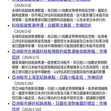
（2026/2/4）
全球科技股拋售潮暫歇，為日經225指數走勢帶來喘息空間。儘管白
銀再度重挫，但市場正評估科技股超賣程度，這可能影響日本股市投
資策略。投資者應密切關注國際科技股動向，以及未來日本央行利
科技股拋售潮停滯，白銀再次暴跌：市場綜述
（2026/2/4）
全球科技股拋售潮暫歇，為日經225指數走勢帶來喘息空間，投資者
正評估科技股跌勢是否過度。儘管原文未直接提及日本央行利率決策
或日圓匯率影響，但全球市場情緒仍可能間接影響日本股市投資策
亞洲股市在美國科技股領跌的拋售潮後收斂跌幅：市場
綜述
（2026/2/3）
儘管美國科技股拋售潮一度拖累亞洲股市，但日經225指數走勢相對
穩健，顯示日本股市投資策略因區域企業營運多元化而具韌性。投資
者正密切關注全球市場動態，以評估其對日經期貨操作建議的影響
亞洲股市上漲至紀錄高點，日圓小幅走低：市場綜述
（2026/1/26）
受亞洲股市創新高激勵，日經225指數走勢預期偏多，投資者情緒穩
定。儘管市場對日本央行利率決策及可能干預日圓匯率的猜測仍存，
但日圓小幅走低，為出口導向的日本股市提供支撐。建議關注國際
亞洲股市逼近紀錄高點，日圓在漲勢後趨於穩定：市場
綜述
（2026/1/26）