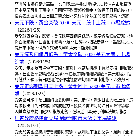
亞洲股市接近歷史高點，為日經225指數走勢提供支撐。在市場猜測
日本當局可能干預後，日圓匯率影響趨於穩定，減輕了日股的壓力。
投資者應密切關注日圓走勢及日本央行利率決策的潛在影響，這將
美元下跌，黃金突破 5,000 美元，股市上漲：市場綜述
（2026/1/25）
受全球資金流向影響，美元跌至四個月低點，顯示避險情緒高漲，這
將直接影響**日圓匯率影響**及**日經225指數走勢**。雖然原文未
提日本市場，但黃金突破 5,000 美元、能源股推
美元觸及四個月低點，黃金突破 5,000 美元大關：市場
綜述
（2026/1/25）
受美元走弱及市場傳言美國可能與日本當局協調干預以支撐日圓的影
響，日圓匯率影響成為日經225指數走勢的關鍵變數。美元觸及四個
月低點，預示著日經期貨操作建議需密切關注匯市動態，因強勢日
美元走弱刺激日圓上漲，黃金衝上 5,000 美元：市場綜
述
（2026/1/25）
受美國可能干預日圓的擔憂影響，美元走弱，刺激日圓大幅上漲，這
對依賴出口的日本股市構成壓力。投資者需密切關注日圓匯率影響，
因其直接牽動日經225指數走勢。在缺乏日本央行利率決策新指引
川普改變格陵蘭立場後歐洲股市大漲：市場綜述
（2026/1/21）
受惠於美國總統川普暫緩關稅威脅，歐洲股市強勁反彈，緩解了全球