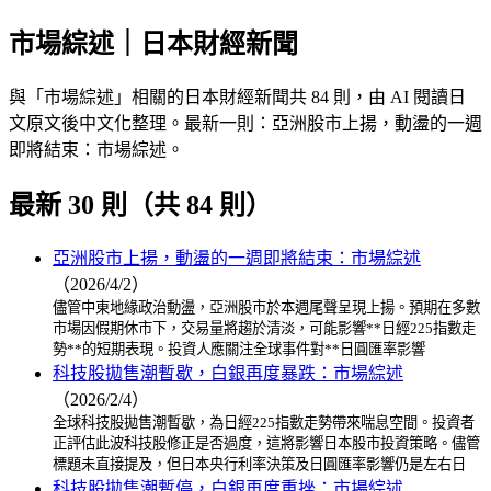
市場綜述｜日本財經新聞
與「市場綜述」相關的日本財經新聞共 84 則，由 AI 閱讀日
文原文後中文化整理。最新一則：亞洲股市上揚，動盪的一週
即將結束：市場綜述。
最新 30 則（共 84 則）
亞洲股市上揚，動盪的一週即將結束：市場綜述
（2026/4/2）
儘管中東地緣政治動盪，亞洲股市於本週尾聲呈現上揚。預期在多數
市場因假期休市下，交易量將趨於清淡，可能影響**日經225指數走
勢**的短期表現。投資人應關注全球事件對**日圓匯率影響
科技股拋售潮暫歇，白銀再度暴跌：市場綜述
（2026/2/4）
全球科技股拋售潮暫歇，為日經225指數走勢帶來喘息空間。投資者
正評估此波科技股修正是否過度，這將影響日本股市投資策略。儘管
標題未直接提及，但日本央行利率決策及日圓匯率影響仍是左右日
科技股拋售潮暫停，白銀再度重挫：市場綜述