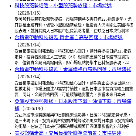
科技股漲勢增強，小型股漲勢放緩：市場綜述
（2026/1/15）
受美股科技股強勁漲勢提振，市場預期將支撐日經225指數走勢，尤
其對權重股有利。儘管小型股漲勢放緩，但投資人仍需關注美國科技
股表現，並將其納入日本股市投資策略考量。在缺乏日本央行利率
台積電帶動科技復甦 貴金屬自高點回落：市場綜述
（2026/1/14）
受台積電強勁財報激勵，科技股信心回升，預計將提振日經225指數
走勢。投資者應關注人工智慧（AI）相關供應鏈的日本股市投資策
略。儘管貴金屬自高點回落，但市場焦點仍集中在科技股表現，以
台積電帶動科技復甦，金屬價格自高點回落：市場綜述
（2026/1/14）
受台積電強勁財報激勵，科技股信心回升，預期將正面提振日經225
指數走勢。市場正關注AI需求持續性，這對日本股市投資策略至關重
要。同時，金屬價格回落，可能緩解通膨壓力，影響未來日本央
亞洲股市漲勢趨緩，日本股市下滑，油價下跌：市場綜
述
（2026/1/6）
受亞洲股市漲勢趨緩與中日關係緊張影響，日經225指數走勢承壓，
週三出現下滑。投資者應密切關注地緣政治風險對日本股市投資策略
的衝擊。在缺乏日本央行利率決策或顯著日圓匯率影響的外部利好
美股微幅走高，交易員權衡聯準會前景：市場綜述