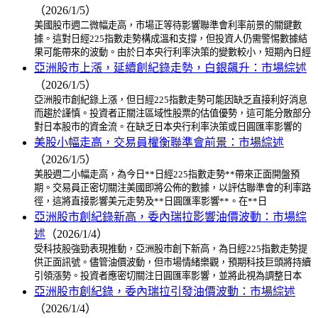
（2026/1/5）
美國股市週二微幅走高，市場正等待影響聯準會利率前景的關鍵數
據。這對日經225指數走勢構成溫和支撐，但投資人仍需警惕數據結
果可能帶來的波動。由於日本央行利率決策的變數較小，短期內日經
亞洲股市上漲，延續創紀錄走勢，白銀飆升：市場綜述
（2026/1/5）
亞洲股市創紀錄上漲，但日經225指數走勢可能因缺乏直接利好消息
而趨於謹慎。投資者正關注區域性股票的估值優勢，這可能分散部分
對日本股市的資金流。在缺乏日本央行利率決策或日圓匯率影響的
美股小幅走高，交易員權衡聯準會前景：市場綜述
（2026/1/5）
美股週二小幅走高，為今日**日經225指數走勢**帶來正面開盤預
期。交易員正密切關注美國即將公佈的數據，以評估聯準會的利率路
徑，這將直接影響美元走勢及**日圓匯率影響**。在**日
亞洲股市創紀錄新高，委內瑞拉影響油價波動：市場綜
述
（2026/1/4）
受科技股強勁表現推動，亞洲股市創下新高，為日經225指數走勢提
供正面訊號。儘管油價波動，但市場情緒樂觀，預期科技巨頭將持續
引領漲勢。投資者應密切關注日圓匯率影響，並將此視為調整日本
亞洲股市創紀錄，委內瑞拉引發油價波動：市場綜述
（2026/1/4）