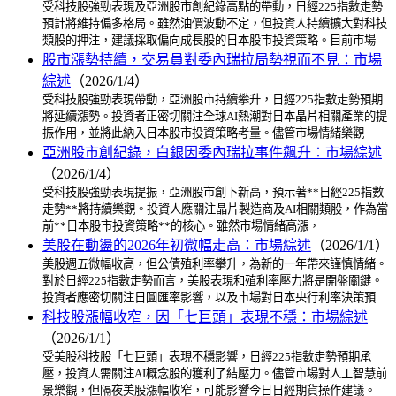
受科技股強勁表現及亞洲股市創紀錄高點的帶動，日經225指數走勢
預計將維持偏多格局。雖然油價波動不定，但投資人持續擴大對科技
類股的押注，建議採取偏向成長股的日本股市投資策略。目前市場
股市漲勢持續，交易員對委內瑞拉局勢視而不見：市場
綜述
（2026/1/4）
受科技股強勁表現帶動，亞洲股市持續攀升，日經225指數走勢預期
將延續漲勢。投資者正密切關注全球AI熱潮對日本晶片相關產業的提
振作用，並將此納入日本股市投資策略考量。儘管市場情緒樂觀
亞洲股市創紀錄，白銀因委內瑞拉事件飆升：市場綜述
（2026/1/4）
受科技股強勁表現提振，亞洲股市創下新高，預示著**日經225指數
走勢**將持續樂觀。投資人應關注晶片製造商及AI相關類股，作為當
前**日本股市投資策略**的核心。雖然市場情緒高漲，
美股在動盪的2026年初微幅走高：市場綜述
（2026/1/1）
美股週五微幅收高，但公債殖利率攀升，為新的一年帶來謹慎情緒。
對於日經225指數走勢而言，美股表現和殖利率壓力將是開盤關鍵。
投資者應密切關注日圓匯率影響，以及市場對日本央行利率決策預
科技股漲幅收窄，因「七巨頭」表現不穩：市場綜述
（2026/1/1）
受美股科技股「七巨頭」表現不穩影響，日經225指數走勢預期承
壓，投資人需關注AI概念股的獲利了結壓力。儘管市場對人工智慧前
景樂觀，但隔夜美股漲幅收窄，可能影響今日日經期貨操作建議。