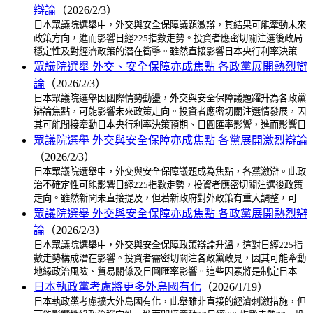
辯論
（2026/2/3）
日本眾議院選舉中，外交與安全保障議題激辯，其結果可能牽動未來
政策方向，進而影響日經225指數走勢。投資者應密切關注選後政局
穩定性及對經濟政策的潛在衝擊。雖然直接影響日本央行利率決策
眾議院選舉 外交、安全保障亦成焦點 各政黨展開熱烈辯
論
（2026/2/3）
日本眾議院選舉因國際情勢動盪，外交與安全保障議題躍升為各政黨
辯論焦點，可能影響未來政策走向。投資者應密切關注選情發展，因
其可能間接牽動日本央行利率決策預期、日圓匯率影響，進而影響日
眾議院選舉 外交與安全保障亦成焦點 各黨展開激烈辯論
（2026/2/3）
日本眾議院選舉中，外交與安全保障議題成為焦點，各黨激辯。此政
治不確定性可能影響日經225指數走勢，投資者應密切關注選後政策
走向。雖然新聞未直接提及，但若新政府對外政策有重大調整，可
眾議院選舉 外交與安全保障亦成焦點 各政黨展開熱烈辯
論
（2026/2/3）
日本眾議院選舉中，外交與安全保障政策辯論升溫，這對日經225指
數走勢構成潛在影響。投資者需密切關注各政黨政見，因其可能牽動
地緣政治風險、貿易關係及日圓匯率影響。這些因素將是制定日本
日本執政黨考慮將更多外島國有化
（2026/1/19）
日本執政黨考慮擴大外島國有化，此舉雖非直接的經濟刺激措施，但