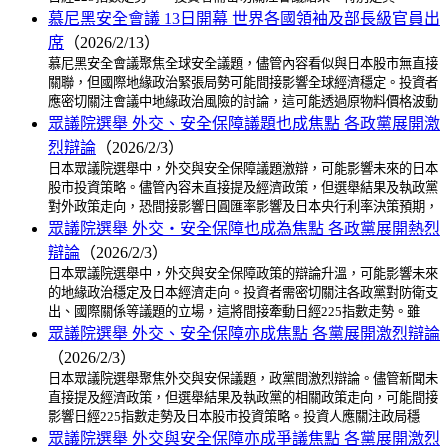
慕尼黑安全會議 13日開幕 世界各國領袖及部長級官員出
席
（2026/2/13）
慕尼黑安全會議聚焦全球安全議題，儘管內容看似與日本股市無直接
關聯，但國際地緣政治緊張局勢可能間接影響全球經濟穩定。投資者
應密切關注會議中地緣政治風險的討論，這可能透過原物料價格波動
眾議院選舉 外交、安全保障議題也成焦點 各政黨展開激
烈辯論
（2026/2/3）
日本眾議院選舉中，外交與安全保障議題激辯，可能影響未來的日本
股市投資策略。儘管內容未直接提及經濟政策，但選舉結果及執政黨
對外政策走向，恐間接影響日圓匯率影響及日本央行利率決策預期，
眾議院選舉 外交・安全保障也成為焦點 各政黨展開熱烈
辯論
（2026/2/3）
日本眾議院選舉中，外交與安全保障政策的辯論升溫，可能影響未來
的地緣政治穩定及日本經濟走向。投資者需密切關注各政黨對防衛支
出、國際關係等議題的立場，這將間接牽動日經225指數走勢。雖
眾議院選舉 外交、安全保障亦成焦點 各黨展開激烈辯論
（2026/2/3）
日本眾議院選舉聚焦外交與安保議題，政黨間激烈辯論。儘管新聞未
直接提及經濟政策，但選舉結果及執政黨的相關政策走向，可能間接
影響日經225指數走勢及日本股市投資策略。投資人應關注政局穩
眾議院選舉 外交與安全保障亦成爭議焦點 各黨展開激烈