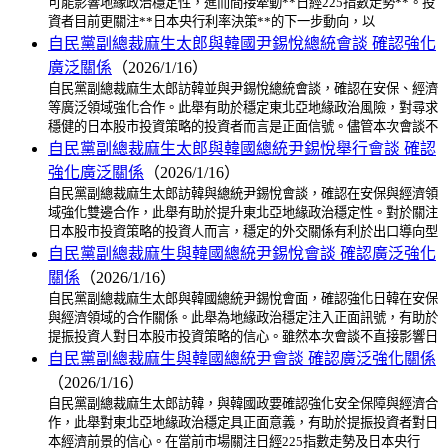
可能影響地緣政治穩定性，進而間接牽動**日經225指數走勢**。投
資者目前更關注**日本央行利率決策**的下一步動向，以
自民黨副總裁麻生太郎與韓國尹錫悅總統會談 確認強化
廣泛關係
（2026/1/16）
自民黨副總裁麻生太郎訪韓並與尹錫悅總統會談，確認在安保、經濟
等廣泛領域強化合作。此舉有助於穩定東北亞地緣政治風險，對尋求
穩健的日本股市投資策略的投資者而言是正面信號。儘管本次會談不
自民黨副總裁麻生太郎與韓國總統尹錫悅舉行會談 確認
強化廣泛關係
（2026/1/16）
自民黨副總裁麻生太郎訪韓與總統尹錫悅會談，確認在安保與經濟領
域強化雙邊合作，此舉有助於提升東北亞地緣政治穩定性。對於關注
日本股市投資策略的投資人而言，穩定的外交關係有利於出口導向型
自民黨副總裁麻生與韓國總統尹錫悅會談 確認廣泛強化
關係
（2026/1/16）
自民黨副總裁麻生太郎與韓國總統尹錫悅會面，確認強化日韓在安保
與經濟領域的合作關係。此舉為地緣政治穩定注入正面訊號，有助於
提振投資人對日本股市投資策略的信心。雖然本次會談不直接影響日
自民黨副總裁麻生與韓國總統尹會談 確認廣泛強化關係
（2026/1/16）
自民黨副總裁麻生太郎訪韓，與韓國政要確認強化安全保障與經濟合
作，此舉對東北亞地緣政治穩定具正面意義，有助於提振投資者對日
本經濟前景的信心。在當前市場關注日經225指數走勢及日本央行