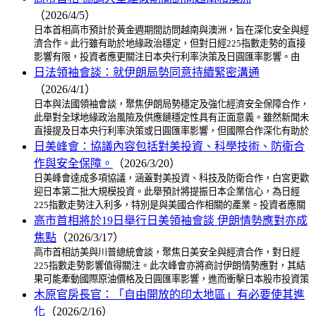
（2026/4/5）
日本首相高市預計於黃金週期間訪問越南與澳洲，旨在深化安全與經
濟合作。此行雖有助於地緣政治穩定，但對日經225指數走勢的直接
影響有限，投資者應更關注日本央行利率決策及日圓匯率影響。由
日法領袖會談：就伊朗局勢同意持續緊密溝通
（2026/4/1）
日本與法國領袖會談，聚焦伊朗局勢穩定及強化經濟安全保障合作，
此舉對全球地緣政治風險及供應鏈穩定性具有正面意義。雖然新聞未
直接提及日本央行利率決策或日圓匯率影響，但國際合作深化有助於
日美峰會：協議內容包括對美投資、科學技術、防衛合
作與安全保障。
（2026/3/20）
日美峰會達成多項協議，涵蓋對美投資、科技及防衛合作，白宮更歡
迎日本第二批大規模投資。此舉預計將提振日本企業信心，為日經
225指數走勢注入利多，特別是與美國合作相關的產業。投資者應關
高市首相將於19日舉行日美領袖會談 伊朗情勢應對亦成
焦點
（2026/3/17）
高市首相訪美與川普總統會談，聚焦日美安全與經濟合作，對日經
225指數走勢影響值得關注。此次峰會亦將商討伊朗情勢應對，其結
果可能牽動國際原油價格及日圓匯率影響，進而衝擊日本股市投資策
木原官房長官：「自由開放的印太地區」有必要使其進
化
（2026/2/16）