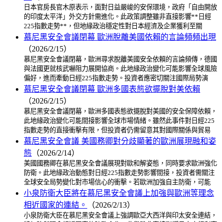
日本官房長官木原表示，面對日益嚴峻的安保環境，政府「自由開放
的印度太平洋」外交方針需進化。此政策調整雖非直接影響**日經
225指數走勢**，但地緣政治穩定性對日本經濟及企業獲利至關
慕尼黑安全會議閉幕 歐洲脫離美國依賴的言論頻頻出現
（2026/2/15）
慕尼黑安全會議閉幕，歐洲尋求脫離美國安全依賴的言論頻傳，德國
與法國更就核武嚇阻力展開協商。此地緣政治變化可能影響全球風險
偏好，進而牽動日經225指數走勢。投資者應密切關注國際局勢演
慕尼黑安全會議閉幕 歐洲多國表態欲擺脫對美依賴
（2026/2/15）
慕尼黑安全會議閉幕，歐洲多國表態欲擺脫對美國的安全保障依賴，
此地緣政治變化可能間接影響全球市場情緒。雖然此事件對日經225
指數走勢的直接衝擊有限，但投資者仍需留意其對國際關係與貿易
慕尼黑安全會議 美國務卿對分歧顯著的歐洲展現融和姿
態
（2026/2/14）
美國國務卿在慕尼黑安全會議展現對歐和解姿態，同時要求歐洲強化
防衛。此地緣政治動態對日經225指數走勢影響間接，投資者需關注
全球安全局勢變化對市場信心的衝擊。若歐洲加強自主防衛，可能
小泉防衛大臣將在慕尼黑安全會議上加強與歐洲等理念
相近國家的連結。
（2026/2/13）
小泉防衛大臣在慕尼黑安全會議上強調歐亞大西洋與印太安全連結，