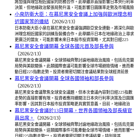
將加強與理念相近國家的防務合作。此舉雖非直接影響日本央行利率
決策，但地緣政治緊張局勢升溫，可能影響日圓匯率走勢及市場風險
小泉防衛大臣：在慕尼黑安全會議上加強與歐洲理念相
近國家等的連結
（2026/2/13）
日本防衛大臣小泉在慕尼黑安全會議強調歐亞安全連動，將深化與歐
洲理念相近國家的訓練及裝備合作。此舉顯示日本在地緣政治上尋求
更廣泛的盟友，可能影響未來日本股市投資策略，尤其對日經225
慕尼黑安全會議開幕 全球各國元首及部長參與
（2026/2/13）
慕尼黑安全會議開幕，全球領袖齊聚討論地緣政治風險，包括烏克蘭
局勢與美歐關係。此類國際會議可能影響全球市場避險情緒，進而牽
動日經225指數走勢。投資者需密切關注會議結果對全球經濟前景
慕尼黑安全會議開幕 全球各國領袖和部長參與
（2026/2/13）
慕尼黑安全會議聚焦全球安全議題，但本次會議內容對日經225指數
走勢的直接影響有限。投資者應持續關注日本央行利率決策及日圓匯
率影響，因其對日本股市投資策略更具實質意義。目前，地緣政治
慕尼黑安全會議於13日開幕，世界各國領袖及部長級官
員出席。
（2026/2/13）
慕尼黑安全會議開幕，全球領袖齊聚討論地緣政治風險，包括烏克蘭
局勢與美歐關係。這類國際事件可能牽動全球市場情緒，進而影響**
日經225指數走勢**。投資者需密切關注會議結果，特別是其