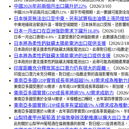
中國2026年前兩個月出口飆升近22%
（2026/3/10）
中國2026年前兩月出口飆升22%，超乎市場預期，此一數據可能對
日本抹茶無法出口至中東，另有試算指出油價上漲恐增加
中東地緣政治緊張升溫，導致空域關閉，日本抹茶出口受阻，恐影響相
日本一月出口在亞洲強勁需求下躍升16.8%
（2026/2/18）
日本一月出口激增16.8%，主要受惠於亞洲強勁需求，此數據為日經
日本將為柔性鈣鈦礦太陽能電池出口提供支援
（2026/2/1
日本政府計畫支援柔性鈣鈦礦太陽能電池出口，此舉對日經225指數
日本將為柔性鈣鈦礦太陽能電池的出口提供支援
（2026/2
日本政府計畫支援柔性鈣鈦礦太陽能電池出口，此舉可能為相關產業鏈
印度距離充分釋放其出口潛力仍有很大的距離。
（2026/2
印度出口潛力未充分釋放，對日經225指數走勢的直接影響有限，但
東南亞多國GDP實質成長率將超越5% AI需求成為推動力
東南亞多國受惠於AI需求，去年底GDP實質成長率超越5%，新加坡
東南亞多國實質GDP成長率將逾5% AI需求成助力
（2026/
東南亞多國受惠於全球AI需求，半導體出口暢旺，去年第四季實質GD
東南亞多國實質GDP成長率有望超過5% AI需求成為推動
東南亞多國受惠於AI需求，去年第四季實質GDP成長率普遍逾5%，
山梨特產甲州葡萄酒 於倫敦舉辦活動推廣以擴大出口 生
此則關於山梨甲州葡萄酒在倫敦推廣的新聞，對日經225投資者而言