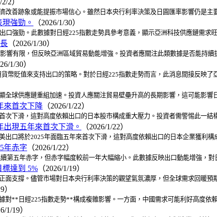
/2/2）
經濟改善跡象或能提振市場信心。雖然日本央行利率決策及日圓匯率影響仍是主
口表現強勁。
（2026/1/30）
導體等出口強勁。此數據對日經225指數走勢具參考意義，顯示亞洲科技供應鏈需
增長
（2026/1/30）
數走勢影響有限，但反映亞洲區域貿易動能增強。投資者應關注此類數據是否能持
26/1/30）
貨幣貶值來支持出口的策略。對於日經225指數走勢而言，此消息間接反映了
凸顯全球供應鏈重組加速。投資人應關注貿易壁壘升高的長期影響，這可能影響日
五年來首次下降
（2026/1/22）
來首次下滑，這對高度依賴出口的日本股市構成重大壓力。投資者需警惕此一結構性
 年出現五年來首次下滑。
（2026/1/22）
對美出口將於2025年面臨五年來首次下滑，這對高度依賴出口的日本企業獲利
續5年赤字
（2026/1/22）
連續第五年赤字，但赤字幅度較前一年大幅縮小。此數據反映出口動能增強，對
標達到 5%
（2026/1/19）
來正面支撐。儘管市場對日本央行利率決策的觀望氣氛濃厚，但全球需求回暖預期
19）
觀經濟數據對**日經225指數走勢**構成複雜影響。一方面，中國需求可能利好高
6/1/19）