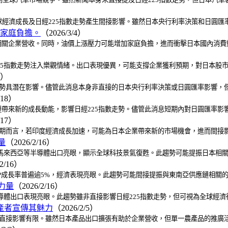
全球經濟成長及日經225指數走勢產生間接影響。雖然日本央行利率決策和日圓
家庭負擔。
（2026/3/4）
關企業營收。同時，油價上漲壓力可能增加家庭負擔，進而衝擊日本國內消費動
225指數走勢注入樂觀情緒。出口表現優異，可能支撐企業獲利預期，對日本股
8）
走勢具潛在影響。儘管此消息本身非直接的日本央行利率決策或日圓匯率影響，
/18）
帶來新的成長動能，影響日經225指數走勢。儘管此消息短期內對日圓匯率影
/17）
長期而言，若印度經濟成長加速，可能為日本企業帶來新的市場機會，進而間接
量
（2026/2/16）
、馬來西亞等半導體出口亮眼，顯示全球科技景氣復甦。此趨勢可能提振日本相關
2/16）
P成長率普遍逾5%，經濟表現亮眼。此趨勢可能間接提振與東南亞供應鏈相關的
力量
（2026/2/16）
半導體出口表現亮眼。此趨勢雖非直接影響日經225指數走勢，但可視為全球經
產者宣傳其魅力
（2026/2/5）
，直接影響有限。雖然日本產品出口擴張有助於企業營收，但單一農產品的推廣活