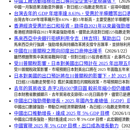
中國工廠活動指標在出口導向型企業中呈現擴張。
（2026
中國一月製造業活動意外擴張，對日經225指數走勢而言，這項中國
台灣去年的 GDP 年增率達 8.63%，受惠於半導體等出
台灣去年GDP年增率飆升至8.63%，創15年新高，主要受惠於半
香港經濟受惠於出口和投資，錄得自2021年以來最強勁
香港經濟錄得自2021年來最強勁增長，儘管此消息對日經225指
馬來西亞中央銀行拒絕利用令吉（林吉特）幫助出口
（20
馬來西亞央行強調，強勁增長與持續改革將支撐令吉匯率，並排除利用
中國在川普關稅之際向印度出口商伸出援手
（2026/1/22）
雖然標題聚焦中美貿易戰與印度，但對日經225投資者而言，此事件
受川普關稅影響，日本對美國出口預計在 2025 年出現
受川普關稅政策影響，市場預期日本對美出口將在 2025 年面臨五年
日本對美國的出口預計將在川普關稅的影響下，於 2025
【日經225指數走勢警示】鑑於美國潛在的關稅政策，市場預期日本
去年的貿易收支 赤字2兆6507億日圓 較前年縮小但仍連
日本財務省數據顯示，去年貿易收支錄得2.65兆日圓赤字，儘管已是
中國出口強勁帶動增長，2025 年國內生產總值（GDP）目
中國出口數據強勁，帶動亞洲經濟樂觀情緒，為日經225指數走勢帶
中國出口推動增長，達成 2025 年 5% GDP 目標
（2026/1/
中國出口增長強勁，預計能達成 2025 年 5% GDP 目標，此宏
中國實現 2025 年 5% GDP 目標，出口成為增長動力
（202