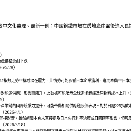
文原文後中文化整理。最新一則：中國鋼鐵市場在房地產崩盤後進入長
2）
地產價格急劇下跌
6/5/28）
25指數走勢**構成潛在壓力。此情勢可能影響日本企業獲利，進而牽動**日本
爭對能源供應）影響而飆升。此數據可能暗示全球需求趨緩及原物料成本上升，
/5）
產業鏈的國際競爭力提升，可能帶動相關供應鏈股價表現。對於日經225指數
（2026/4/1）
有間接影響。雖然新聞本身未直接提及日本央行利率決策或日圓匯率影響，但韓
（2026/3/18）
加劇全球汽車市場競爭。雖然新聞本身未直接提及日經225指數走勢，但日本汽