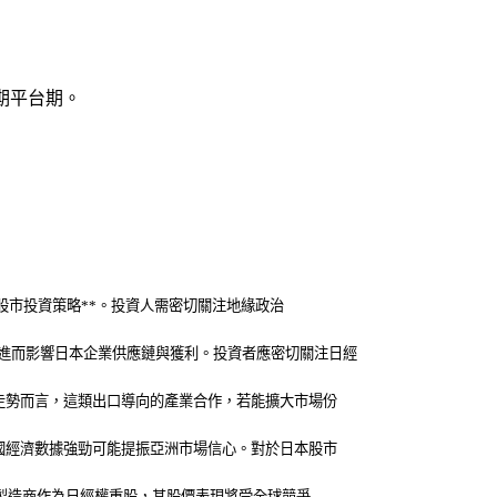
期平台期。
股市投資策略**。投資人需密切關注地緣政治
進而影響日本企業供應鏈與獲利。投資者應密切關注日經
走勢而言，這類出口導向的產業合作，若能擴大市場份
國經濟數據強勁可能提振亞洲市場信心。對於日本股市
車製造商作為日經權重股，其股價表現將受全球競爭