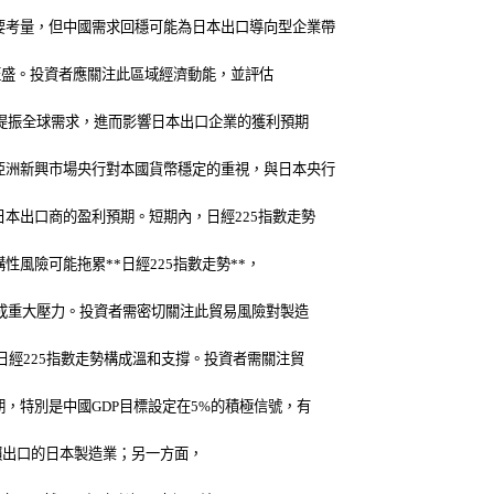
要考量，但中國需求回穩可能為日本出口導向型企業帶
求旺盛。投資者應關注此區域經濟動能，並評估
續提振全球需求，進而影響日本出口企業的獲利預期
亞洲新興市場央行對本國貨幣穩定的重視，與日本央行
本出口商的盈利預期。短期內，日經225指數走勢
風險可能拖累**日經225指數走勢**，
構成重大壓力。投資者需密切關注此貿易風險對製造
日經225指數走勢構成溫和支撐。投資者需關注貿
，特別是中國GDP目標設定在5%的積極信號，有
度依賴出口的日本製造業；另一方面，