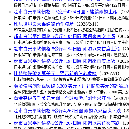
儘管日本超市白米價格時隔三週小幅下跌，每5公斤平均為4122日圓
超市白米平均價格：5公斤4204日圓，連續兩週上漲
（202
日本超市白米價格連續兩週上漲，5公斤均價達4204日圓，顯示通膨
印尼世界最大鎳礦被勒令減產
（2026/2/11）
印尼最大鎳礦遭政府勒令減產，此舉旨在提振全球鎳價。對於日經22
超市白米平均價格 5公斤4194日圓 兩週來首次上漲
（2026
日本超市白米價格兩週來首度上漲，5公斤平均達4194日圓。此民生
超市白米平均價格 5公斤4194日圓 兩週以來首度上漲
（20
日本超市白米價格兩週來首度上漲，5公斤平均達4194日圓，通膨壓
超市白米平均價格 5公斤4194日圓 兩週來首度上漲
（2026
日本超市白米價格兩週來首度上漲，5公斤平均達4194日圓。儘管此
比特幣跌破 8 萬美元，預示新的信心危機
（2026/2/1）
比特幣跌破八萬美元，引發投資者對市場信心的擔憂。儘管此消息直接
黃金價格創紀錄突破 5,300 美元，川普關於美元的評論
全球避險情緒升溫，黃金價格突破歷史新高，創下每盎司 5,300 
黃金突破五千美元大關，全球動盪加劇需求狂熱
（2026/1
全球動盪加劇，黃金價格飆升至歷史新高，顯示市場避險情緒極度高漲
超市白米平均價格 5公斤4,267日圓 兩週以來首次下跌
（20
【日經225投資者關注】雖然白米等民生消費品價格波動，但本週全國
超市白米平均價格 5公斤4267日圓 兩週以來首次下跌
（20