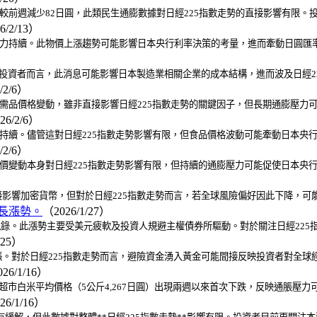
，較前週減少82日圓，此類民生通膨數據對日經225指數走勢的直接影響有限
6/2/13）
壓力持續。此物價上漲趨勢可能影響日本央行利率決策的考量，進而牽動日圓匯率
5投資者而言，此消息可能影響日本製造業相關企業的成本結構，進而波及日經2
/2/6）
必需品價格變動，雖非直接影響日經225指數走勢的關鍵因子，但長期通膨壓力
26/2/6）
力持續。儘管這對日經225指數走勢影響有限，但食品價格波動可能牽動日本央
/2/6）
物價變動本身對日經225指數走勢影響有限，但持續的通膨壓力可能促使日本央
影響加密貨幣，但對於日經225指數走勢而言，若全球風險偏好因此下降，可
助長漲勢。
（2026/1/27）
美元紀錄。此漲勢主要受美元疲軟及投資人規避主權債券所驅動。對於關注日經22
/25）
。對於日經225指數走勢而言，避險資金湧入黃金可能間接反映投資者對全球
26/1/16）
超市白米平均價格（5公斤4,267日圓）出現兩週以來首次下跌，反映通脹壓
26/1/16）