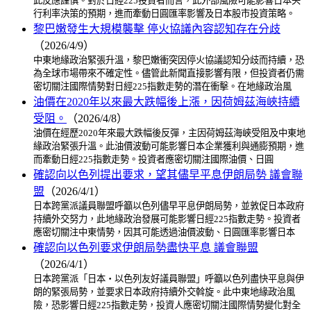
此反應謹慎。對於日經225投資者而言，此外部風險可能影響日本央
行利率決策的預期，進而牽動日圓匯率影響及日本股市投資策略。
黎巴嫩發生大規模襲擊 停火協議內容認知存在分歧
（2026/4/9）
中東地緣政治緊張升溫，黎巴嫩衝突因停火協議認知分歧而持續，恐
為全球市場帶來不確定性。儘管此新聞直接影響有限，但投資者仍需
密切關注國際情勢對日經225指數走勢的潛在衝擊。在地緣政治風
油價在2020年以來最大跌幅後上漲，因荷姆茲海峽持續
受阻。
（2026/4/8）
油價在經歷2020年來最大跌幅後反彈，主因荷姆茲海峽受阻及中東地
緣政治緊張升溫。此油價波動可能影響日本企業獲利與通膨預期，進
而牽動日經225指數走勢。投資者應密切關注國際油價、日圓
確認向以色列提出要求，望其儘早平息伊朗局勢 議會聯
盟
（2026/4/1）
日本跨黨派議員聯盟呼籲以色列儘早平息伊朗局勢，並敦促日本政府
持續外交努力，此地緣政治發展可能影響日經225指數走勢。投資者
應密切關注中東情勢，因其可能透過油價波動、日圓匯率影響日本
確認向以色列要求伊朗局勢盡快平息 議會聯盟
（2026/4/1）
日本跨黨派「日本・以色列友好議員聯盟」呼籲以色列盡快平息與伊
朗的緊張局勢，並要求日本政府持續外交斡旋。此中東地緣政治風
險，恐影響日經225指數走勢，投資人應密切關注國際情勢變化對全