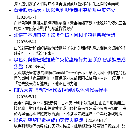
彈，這引發了人們對它不會再發展成以色列和伊朗之間的全面戰
黃金跌勢擴大，因以色列與伊朗衝突危及中東停火
（2026/6/7）
在以色列和伊朗交換導彈襲擊後，黃金持續下跌，使脆弱的停火面臨
風險，並使結束戰爭的希望變得渺茫
油價在本週首次下跌後企穩，因和平談判樂觀情緒
（2026/6/4）
由於對美伊和談的樂觀情緒抵消了以色列和黎巴嫩之間停火協議的不
確定性，石油穩定下來。
以色列與黎巴嫩達成停火協議履行共識 美伊會談進展成
焦點
（2026/6/4）
美國總統唐納德·特朗普(Donald Trump)表示，結束美國和伊朗之間戰
鬥的談判「進展順利」，而伊朗外交部長阿拉格奇(Araghchi)表示，
「過去幾天沒有進展」，他正在努力達
FIFA大會 巴勒斯坦代表拒絕與以色列代表握手
（2026/5/1）
此事件與日經225指數走勢、日本央行利率決策或日圓匯率影響無直
接關聯，對日本股市投資策略或日經期貨操作建議不具參考價值。由
於內容僅為國際體育政治插曲，不涉及宏觀經濟、企業財報或地緣
以色列與黎巴嫩達成10天停火協議
（2026/4/17）
以色列與黎巴嫩達成10天停火協議，此地緣政治發展對日經225指數