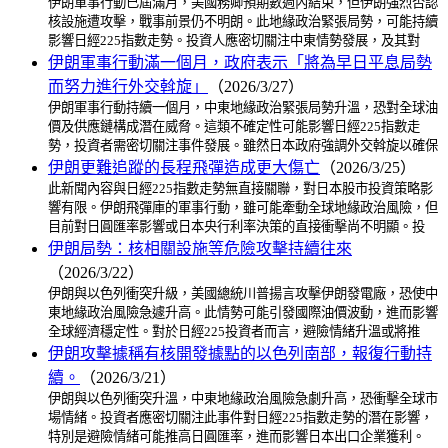
伊朗軍事行動已屆滿月，美國務卿預期數週內結束，但伊朗強烈否認
核設施遭攻擊，戰事前景仍不明朗。此地緣政治緊張局勢，可能持續
影響日經225指數走勢。投資人應密切關注中東情勢發展，及其對
伊朗軍事行動滿一個月，政府表示「將為早日平息局勢
而努力進行外交斡旋」
（2026/3/27）
伊朗軍事行動持續一個月，中東地緣政治緊張局勢升溫，恐對全球油
價及供應鏈構成潛在威脅。這類不確定性可能影響日經225指數走
勢，投資者需密切關注事件發展。雖然日本政府強調外交斡旋以確保
伊朗更難追蹤的長程飛彈造成更大傷亡
（2026/3/25）
此新聞內容與日經225指數走勢無直接關聯，對日本股市投資策略影
響有限。伊朗飛彈庫的軍事行動，雖可能牽動全球地緣政治風險，但
目前對日圓匯率影響或日本央行利率決策的直接衝擊尚不明顯。投
伊朗局勢：核相關設施等危險攻擊持續往來
（2026/3/22）
伊朗與以色列衝突升級，美國總統川普揚言攻擊伊朗發電廠，恐使中
東地緣政治風險急遽升高。此情勢可能引發國際油價波動，進而影響
全球經濟穩定性。對於日經225投資者而言，避險情緒升溫或將推
伊朗攻擊據稱有核開發據點的以色列南部，報復行動持
續。
（2026/3/21）
伊朗與以色列衝突升溫，中東地緣政治風險急劇升高，恐衝擊全球市
場情緒。投資者應密切關注此事件對日經225指數走勢的潛在影響，
特別是避險情緒可能推高日圓匯率，進而影響日本出口企業獲利。