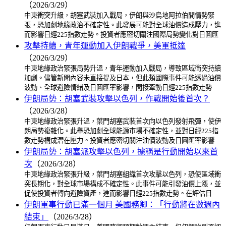
（2026/3/29）
中東衝突升級，胡塞武裝加入戰局，伊朗與沙烏地阿拉伯間情勢緊
張，恐加劇地緣政治不確定性。此發展可能對全球油價造成壓力，進
而影響日經225指數走勢。投資者應密切關注國際局勢變化對日圓匯
攻擊持續，青年運動加入伊朗戰爭，美軍抵達
（2026/3/29）
中東地緣政治緊張局勢升溫，青年運動加入戰局，導致區域衝突持續
加劇。儘管新聞內容未直接提及日本，但此類國際事件可能透過油價
波動、全球避險情緒及日圓匯率影響，間接牽動日經225指數走勢
伊朗局勢：胡塞武裝攻擊以色列，作戰開始後首次？
（2026/3/28）
中東地緣政治緊張升溫，葉門胡塞武裝首次向以色列發射飛彈，使伊
朗局勢複雜化。此舉恐加劇全球能源市場不確定性，並對日經225指
數走勢構成潛在壓力。投資者應密切關注油價波動及日圓匯率影響
伊朗局勢：胡塞派攻擊以色列，據稱是行動開始以來首
次
（2026/3/28）
中東地緣政治緊張升級，葉門胡塞組織首次攻擊以色列，恐使區域衝
突長期化，對全球市場構成不確定性。此事件可能引發油價上漲，並
促使投資者轉向避險資產，進而影響日經225指數走勢。在評估日
伊朗軍事行動已滿一個月 美國務卿：「行動將在數週內
結束」
（2026/3/28）