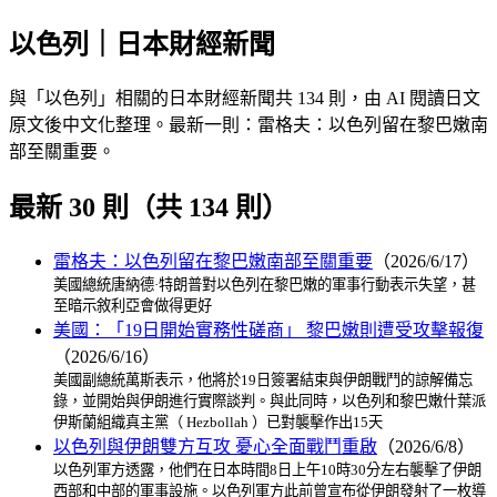
以色列｜日本財經新聞
與「以色列」相關的日本財經新聞共 134 則，由 AI 閱讀日文
原文後中文化整理。最新一則：雷格夫：以色列留在黎巴嫩南
部至關重要。
最新 30 則（共 134 則）
雷格夫：以色列留在黎巴嫩南部至關重要
（2026/6/17）
美國總統唐納德·特朗普對以色列在黎巴嫩的軍事行動表示失望，甚
至暗示敘利亞會做得更好
美國：「19日開始實務性磋商」 黎巴嫩則遭受攻擊報復
（2026/6/16）
美國副總統萬斯表示，他將於19日簽署結束與伊朗戰鬥的諒解備忘
錄，並開始與伊朗進行實際談判。與此同時，以色列和黎巴嫩什葉派
伊斯蘭組織真主黨（ Hezbollah ）已對襲擊作出15天
以色列與伊朗雙方互攻 憂心全面戰鬥重啟
（2026/6/8）
以色列軍方透露，他們在日本時間8日上午10時30分左右襲擊了伊朗
西部和中部的軍事設施。以色列軍方此前曾宣布從伊朗發射了一枚導