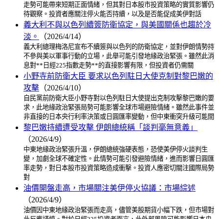
走勢可能帶來短期正面情緒，但其對日本股市投資策略的實質影響仍
待觀察。投資者應關注停火能否持續，以及是否能促成美伊對話
義大利不與以色列續簽防衛協定，與美國關係也趨於冷
淡。
（2026/4/14）
義大利總理梅洛尼宣布不續簽與以色列的防衛協定，並對伊朗情勢持
不參與美以軍事行動的立場，此舉可能引發地緣政治緊張。雖然此消
息對**日經225指數走勢**的直接影響有限，但投資者仍需關
小野寺前防衛大臣 要求以色列駐日大使克制對黎巴嫩的
攻擊
（2026/4/10）
自民黨前防衛大臣小野寺對以色列駐日大使提出克制攻擊黎巴嫩的要
求，此地緣政治緊張局勢可能影響全球市場避險情緒。雖然此事件並
非直接的日本央行利率決策或日圓匯率變動，但中東衝突升級可能間
黎巴嫩持續遭受攻擊 伊朗總統稱「談判毫無意義」
（2026/4/9）
中東地緣政治緊張升溫，伊朗總統強硬表態，恐使美伊停火談判生
變，加劇全球不確定性。此情勢可能引發避險情緒，進而影響日圓匯
率走勢，對日本股市投資策略造成衝擊。投資人應密切關注國際局勢
對
油價開盤走高，市場關注美伊停火協議：市場綜述
（2026/4/9）
油價因中東地緣政治緊張而走高，儘管美股期貨小幅下跌，但市場對