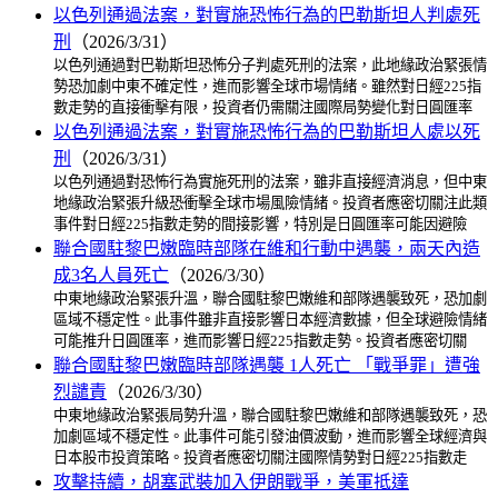
以色列通過法案，對實施恐怖行為的巴勒斯坦人判處死
刑
（2026/3/31）
以色列通過對巴勒斯坦恐怖分子判處死刑的法案，此地緣政治緊張情
勢恐加劇中東不確定性，進而影響全球市場情緒。雖然對日經225指
數走勢的直接衝擊有限，投資者仍需關注國際局勢變化對日圓匯率
以色列通過法案，對實施恐怖行為的巴勒斯坦人處以死
刑
（2026/3/31）
以色列通過對恐怖行為實施死刑的法案，雖非直接經濟消息，但中東
地緣政治緊張升級恐衝擊全球市場風險情緒。投資者應密切關注此類
事件對日經225指數走勢的間接影響，特別是日圓匯率可能因避險
聯合國駐黎巴嫩臨時部隊在維和行動中遇襲，兩天內造
成3名人員死亡
（2026/3/30）
中東地緣政治緊張升溫，聯合國駐黎巴嫩維和部隊遇襲致死，恐加劇
區域不穩定性。此事件雖非直接影響日本經濟數據，但全球避險情緒
可能推升日圓匯率，進而影響日經225指數走勢。投資者應密切關
聯合國駐黎巴嫩臨時部隊遇襲 1人死亡 「戰爭罪」遭強
烈譴責
（2026/3/30）
中東地緣政治緊張局勢升溫，聯合國駐黎巴嫩維和部隊遇襲致死，恐
加劇區域不穩定性。此事件可能引發油價波動，進而影響全球經濟與
日本股市投資策略。投資者應密切關注國際情勢對日經225指數走
攻擊持續，胡塞武裝加入伊朗戰爭，美軍抵達